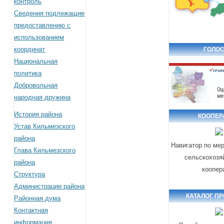
контроль
Сведения подлежащие
предоставлению с
использованием
координат
ГОЛОС
Национальная
политика
Добровольная
народная дружина
История района
КООПЕР
Устав Кильмезского
района
Навигатор по ме
Глава Кильмезского
сельскохозя
района
коопер
Структура
Администрации района
КАТАЛОГ П
Районная дума
Контактная
информация