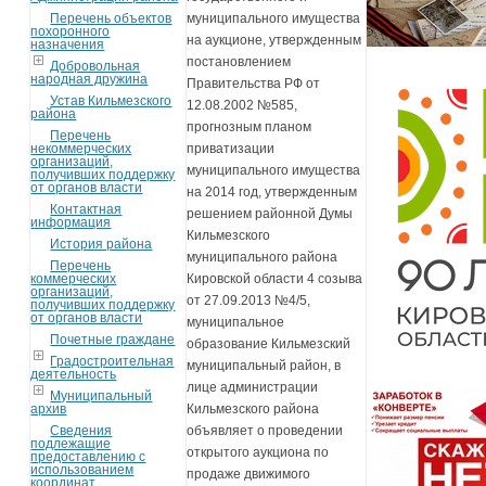
Перечень объектов
муниципального имущества
похоронного
на аукционе, утвержденным
назначения
постановлением
Добровольная
народная дружина
Правительства РФ от
Устав Кильмезского
12.08.2002 №585,
района
прогнозным планом
Перечень
некоммерческих
приватизации
организаций,
муниципального имущества
получивших поддержку
от органов власти
на 2014 год, утвержденным
Контактная
решением районной Думы
информация
Кильмезского
История района
муниципального района
Перечень
коммерческих
Кировской области 4 созыва
организаций,
от 27.09.2013 №4/5,
получивших поддержку
от органов власти
муниципальное
Почетные граждане
образование Кильмезский
Градостроительная
муниципальный район, в
деятельность
лице администрации
Муниципальный
архив
Кильмезского района
Сведения
объявляет о проведении
подлежащие
открытого аукциона по
предоставлению с
использованием
продаже движимого
координат