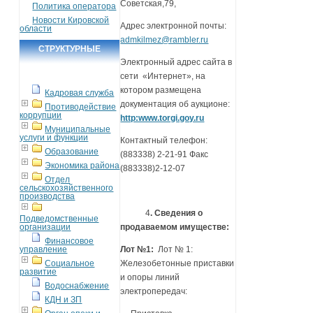
Советская,79,
Политика оператора
Новости Кировской
Адрес электронной почты:
области
admkilmez@rambler.ru
СТРУКТУРНЫЕ
Электронный адрес сайта в
ПОДРАЗДЕЛЕНИЯ
сети «Интернет», на
котором размещена
Кадровая служба
документация об аукционе:
Противодействие
коррупции
http:www.torgi.goy.ru
Муниципальные
услуги и функции
Контактный телефон:
Образование
(883338) 2-21-91 Факс
Экономика района
(883338)2-12-07
Отдел
сельскохозяйственного
производства
4
. Сведения о
Подведомственные
организации
продаваемом имуществе:
Финансовое
управление
Лот №1:
Лот № 1:
Социальное
Железобетонные приставки
развитие
и опоры линий
Водоснабжение
электропередач:
КДН и ЗП