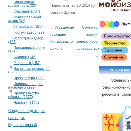
Финансовая
Новости
on
20.10.2014
by
грамотность (33)
Соцзащита (34)
Виктор Шутов
.
Муниципальный
архив (34)
02 сообщает (51)
←
Уважаемые
Семинар-
Post navigation
Гостехнадзор (92)
граждане
тренинг
Роспотребнадзор
Кильмезского
(Бережливое-
(107)
Пенсионный фонд
района
производство)
(124)
→
Аукцион (146)
Росреестр (153)
Налоговая инспекция
УПОЛНОМО
(323)
Прокуратура (232)
Официальн
Информация для
Уполномоченно
населения (299)
Правительство
ребенка в Киро
области (1577)
Новости (3165)
Сведения о доходах,
расходах
Муниципальный