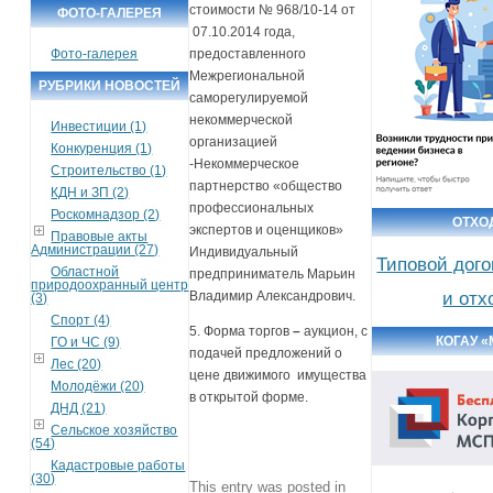
стоимости № 968/10-14 от
ФОТО-ГАЛЕРЕЯ
07.10.2014 года,
Фото-галерея
предоставленного
Межрегиональной
РУБРИКИ НОВОСТЕЙ
саморегулируемой
некоммерческой
Инвестиции (1)
организацией
Конкуренция (1)
-Некоммерческое
Строительство (1)
партнерство «общество
КДН и ЗП (2)
профессиональных
Роскомнадзор (2)
ОТХО
экспертов и оценщиков»
Правовые акты
Администрации (27)
Индивидуальный
Типовой дого
Областной
предприниматель Марьин
природоохранный центр
и отх
Владимир Александрович.
(3)
Спорт (4)
5. Форма торгов
–
аукцион, с
КОГАУ 
ГО и ЧС (9)
подачей предложений о
Лес (20)
цене движимого имущества
Молодёжи (20)
в открытой форме.
ДНД (21)
Сельское хозяйство
(54)
Кадастровые работы
(30)
This entry was posted in