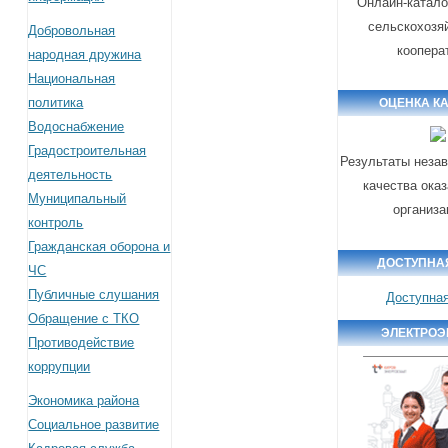
Онлайн-катало
сельскохозя
Добровольная
коопера
народная дружина
Национальная
политика
ОЦЕНКА К
Водоснабжение
Градостроительная
Результаты неза
деятельность
качества ока
Муниципальный
организ
контроль
Гражданская оборона и
ДОСТУПНА
ЧС
Публичные слушания
Доступна
Обращение с ТКО
ЭЛЕКТРОЭ
Противодействие
коррупции
Экономика района
Социальное развитие