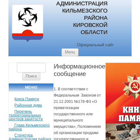
АДМИНИСТРАЦИЯ
КИЛЬМЕЗСКОГО
РАЙОНА
КИРОВСКОЙ
ОБЛАСТИ
Официальный сайт
Skip to content
Menu
Информационное
Найти:
сообщение
МЕНЮ
1. В соответствии с
Федеральным Законом от
Книга Памяти
21.12.2001 №178-ФЗ «О
Районная дума
приватизации
Перечень
государственного или
территориальных
центров занятости
муниципального
Глава Кильмезского
имущества», Положением
района
об организации продажи
Структура
Администрации района
государственного и