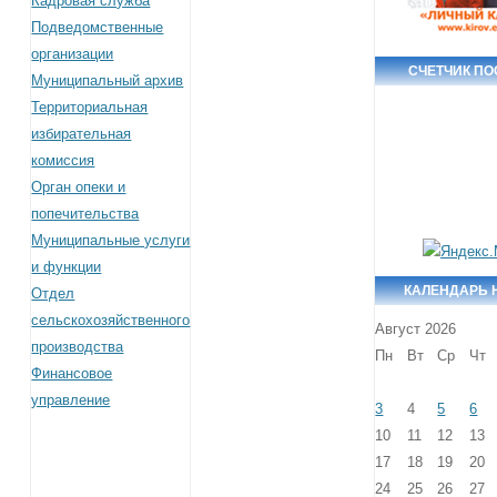
Кадровая служба
Подведомственные
организации
СЧЕТЧИК П
Муниципальный архив
Территориальная
избирательная
комиссия
Орган опеки и
попечительства
Муниципальные услуги
и функции
КАЛЕНДАРЬ 
Отдел
сельскохозяйственного
Август 2026
производства
Пн
Вт
Ср
Чт
Финансовое
управление
3
4
5
6
10
11
12
13
17
18
19
20
24
25
26
27