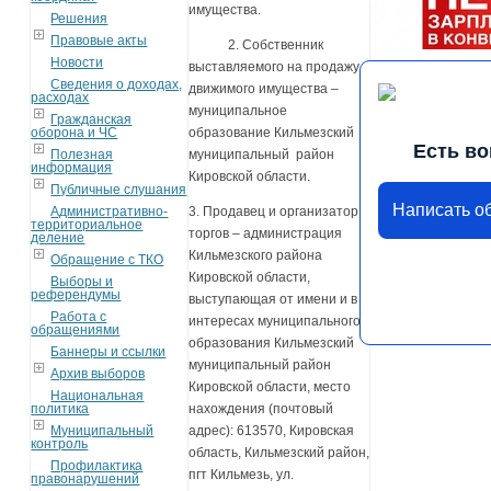
имущества.
Решения
Правовые акты
2. Собственник
Новости
выставляемого на продажу
Сведения о доходах,
движимого имущества
–
расходах
муниципальное
Гражданская
оборона и ЧС
образование Кильмезский
Есть в
Полезная
муниципальный район
информация
Кировской области.
Публичные слушания
Написать о
Административно-
3. Продавец и организатор
территориальное
торгов – администрация
деление
Кильмезского района
Обращение с ТКО
Кировской области,
Выборы и
референдумы
выступающая от имени и в
Работа с
интересах муниципального
обращениями
образования Кильмезский
Баннеры и ссылки
муниципальный район
Архив выборов
Кировской области, место
Национальная
политика
нахождения (почтовый
Муниципальный
адрес): 613570, Кировская
контроль
область, Кильмезский район,
Профилактика
пгт Кильмезь, ул.
правонарушений