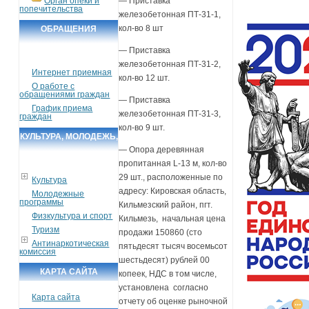
Орган опеки и
— Приставка
попечительства
железобетонная ПТ-31-1,
кол-во 8 шт
ОБРАЩЕНИЯ
ГРАЖДАН
— Приставка
железобетонная ПТ-31-2,
Интернет приемная
кол-во 12 шт.
О работе с
обращениями граждан
— Приставка
График приема
железобетонная ПТ-31-3,
граждан
кол-во 9 шт.
КУЛЬТУРА, МОЛОДЕЖЬ,
— Опора деревянная
СПОРТ, ТУРИЗМ
пропитанная L-13 м, кол-во
29 шт., расположенные по
Культура
адресу: Кировская область,
Молодежные
программы
Кильмезский район, пгт.
Физкультура и спорт
Кильмезь, начальная цена
Туризм
продажи 150860 (сто
Антинаркотическая
пятьдесят тысяч восемьсот
комиссия
шестьдесят) рублей 00
КАРТА САЙТА
копеек, НДС в том числе,
установлена согласно
Карта сайта
отчету об оценке рыночной