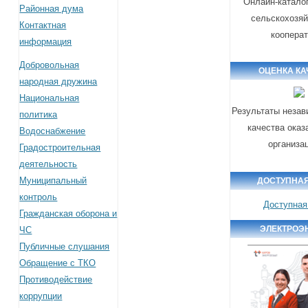
Онлайн-катало
Районная дума
сельскохозя
Контактная
коопера
информация
Добровольная
ОЦЕНКА КА
народная дружина
Национальная
Результаты незав
политика
качества оказ
Водоснабжение
организа
Градостроительная
деятельность
Муниципальный
ДОСТУПНАЯ
контроль
Доступная
Гражданская оборона и
ЭЛЕКТРОЭ
ЧС
Публичные слушания
Обращение с ТКО
Противодействие
коррупции