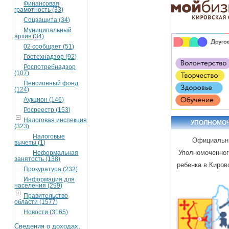
Финансовая
грамотность (33)
Соцзащита (34)
Муниципальный
архив (34)
02 сообщает (51)
Гостехнадзор (92)
Роспотребнадзор
(107)
Пенсионный фонд
(124)
Аукцион (146)
Росреестр (153)
Налоговая инспекция
УПОЛНОМО
(323)
Налоговые
Официальн
вычеты (1)
Уполномоченног
Неформальная
занятость (138)
ребенка в Киров
Прокуратура (232)
Информация для
населения (299)
Правительство
области (1577)
Новости (3165)
Сведения о доходах,