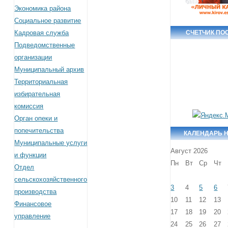
Экономика района
Социальное развитие
Кадровая служба
СЧЕТЧИК ПО
Подведомственные
организации
Муниципальный архив
Территориальная
избирательная
комиссия
Орган опеки и
попечительства
КАЛЕНДАРЬ 
Муниципальные услуги
Август 2026
и функции
Пн
Вт
Ср
Чт
Отдел
сельскохозяйственного
3
4
5
6
производства
10
11
12
13
Финансовое
17
18
19
20
управление
24
25
26
27