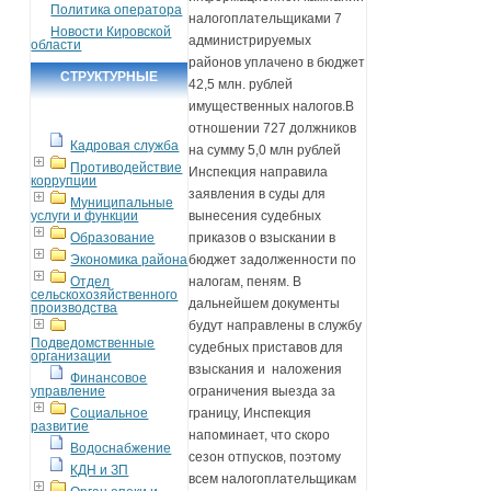
Политика оператора
налогоплательщиками 7
Новости Кировской
администрируемых
области
районов уплачено в бюджет
СТРУКТУРНЫЕ
42,5 млн. рублей
ПОДРАЗДЕЛЕНИЯ
имущественных налогов.В
отношении 727 должников
Кадровая служба
на сумму 5,0 млн рублей
Противодействие
Инспекция направила
коррупции
заявления в суды для
Муниципальные
услуги и функции
вынесения судебных
Образование
приказов о взыскании в
Экономика района
бюджет задолженности по
Отдел
налогам, пеням. В
сельскохозяйственного
дальнейшем документы
производства
будут направлены в службу
Подведомственные
судебных приставов для
организации
взыскания и наложения
Финансовое
управление
ограничения выезда за
Социальное
границу, Инспекция
развитие
напоминает, что скоро
Водоснабжение
сезон отпусков, поэтому
КДН и ЗП
всем налогоплательщикам