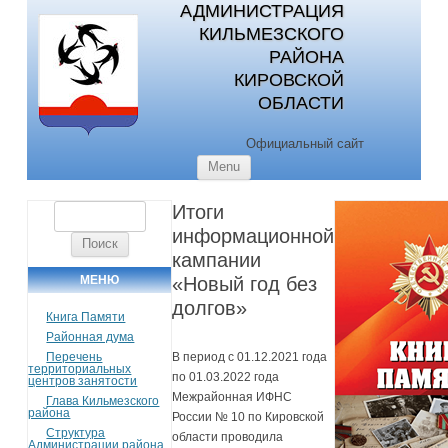
АДМИНИСТРАЦИЯ
КИЛЬМЕЗСКОГО
РАЙОНА
КИРОВСКОЙ
ОБЛАСТИ
Официальный сайт
Skip to content
Menu
Итоги
Найти:
информационной
кампании
МЕНЮ
«Новый год без
долгов»
Книга Памяти
Районная дума
Перечень
В период с 01.12.2021 года
территориальных
по 01.03.2022 года
центров занятости
Межрайонная ИФНС
Глава Кильмезского
района
России № 10 по Кировской
Структура
области проводила
Администрации района