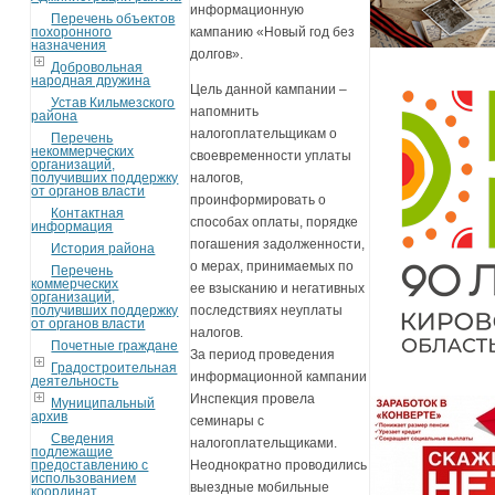
информационную
Перечень объектов
похоронного
кампанию «Новый год без
назначения
долгов».
Добровольная
народная дружина
Цель данной кампании –
Устав Кильмезского
напомнить
района
налогоплательщикам о
Перечень
некоммерческих
своевременности уплаты
организаций,
получивших поддержку
налогов,
от органов власти
проинформировать о
Контактная
способах оплаты, порядке
информация
погашения задолженности,
История района
о мерах, принимаемых по
Перечень
коммерческих
ее взысканию и негативных
организаций,
получивших поддержку
последствиях неуплаты
от органов власти
налогов.
Почетные граждане
За период проведения
Градостроительная
информационной кампании
деятельность
Инспекция провела
Муниципальный
архив
семинары с
Сведения
налогоплательщиками.
подлежащие
предоставлению с
Неоднократно проводились
использованием
выездные мобильные
координат