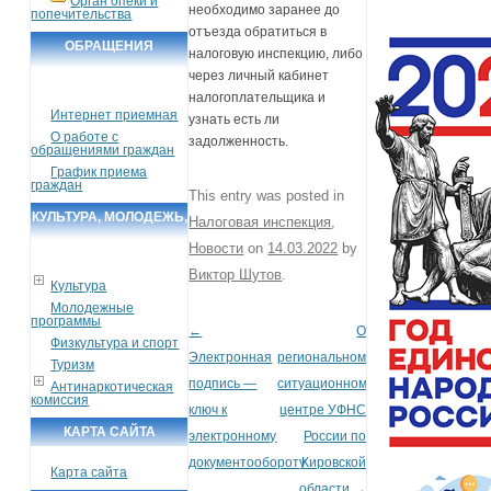
Орган опеки и
необходимо заранее до
попечительства
отъезда обратиться в
ОБРАЩЕНИЯ
налоговую инспекцию, либо
ГРАЖДАН
через личный кабинет
налогоплательщика и
Интернет приемная
узнать есть ли
О работе с
задолженность.
обращениями граждан
График приема
граждан
This entry was posted in
КУЛЬТУРА, МОЛОДЕЖЬ,
Налоговая инспекция
,
СПОРТ, ТУРИЗМ
Новости
on
14.03.2022
by
Виктор Шутов
.
Культура
Молодежные
программы
←
О
Post navigation
Физкультура и спорт
Электронная
региональном
Туризм
подпись —
ситуационном
Антинаркотическая
комиссия
ключ к
центре УФНС
КАРТА САЙТА
электронному
России по
документообороту
Кировской
Карта сайта
области
→