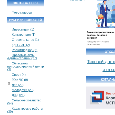
ФОТО-ГАЛЕРЕЯ
Фото-галерея
РУБРИКИ НОВОСТЕЙ
Инвестиции (1)
Конкуренция (1)
Строительство (1)
КДН и ЗП (2)
Роскомнадзор (2)
ОТХО
Правовые акты
Администрации (27)
Типовой дого
Областной
природоохранный центр
и отх
(3)
Спорт (4)
КОГАУ «
ГО и ЧС (9)
Лес (20)
Молодёжи (20)
ДНД (21)
Сельское хозяйство
(54)
Кадастровые работы
(30)