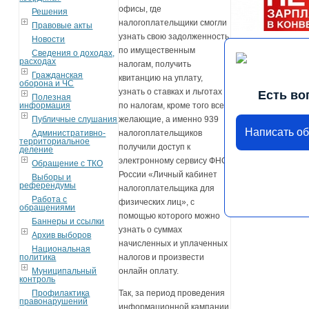
офисы, где
Решения
налогоплательщики смогли
Правовые акты
узнать свою задолженность
Новости
по имущественным
Сведения о доходах,
расходах
налогам, получить
Гражданская
квитанцию на уплату,
оборона и ЧС
узнать о ставках и льготах
Есть во
Полезная
информация
по налогам, кроме того все
Публичные слушания
желающие, а именно 939
Написать о
Административно-
налогоплательщиков
территориальное
получили доступ к
деление
электронному сервису ФНС
Обращение с ТКО
России «Личный кабинет
Выборы и
референдумы
налогоплательщика для
Работа с
физических лиц», с
обращениями
помощью которого можно
Баннеры и ссылки
узнать о суммах
Архив выборов
начисленных и уплаченных
Национальная
политика
налогов и произвести
Муниципальный
онлайн оплату.
контроль
Профилактика
Так, за период проведения
правонарушений
информационной кампании