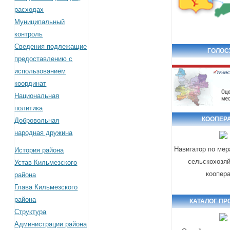
расходах
Муниципальный
контроль
Сведения подлежащие
ГОЛОС
предоставлению с
использованием
координат
Национальная
политика
КООПЕР
Добровольная
народная дружина
Навигатор по ме
История района
сельскохозя
Устав Кильмезского
коопер
района
Глава Кильмезского
района
КАТАЛОГ ПР
Структура
Администрации района