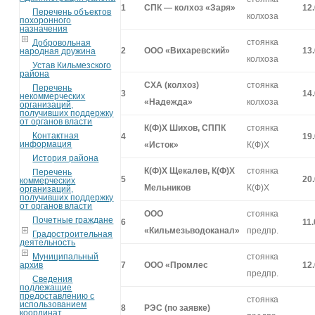
1
СПК — колхоз «Заря»
12
Перечень объектов
колхоза
похоронного
назначения
стоянка
Добровольная
2
ООО «Вихаревский»
13
народная дружина
колхоза
Устав Кильмезского
района
СХА (колхоз)
стоянка
Перечень
3
14
некоммерческих
«Надежда»
колхоза
организаций,
получивших поддержку
от органов власти
К(Ф)Х Шихов, СППК
стоянка
Контактная
4
19
информация
«Исток»
К(Ф)Х
История района
К(Ф)Х Щекалев, К(Ф)Х
стоянка
Перечень
5
20
коммерческих
Мельников
К(Ф)Х
организаций,
получивших поддержку
от органов власти
ООО
стоянка
Почетные граждане
6
11
«Кильмезьводоканал»
предпр.
Градостроительная
деятельность
Муниципальный
стоянка
архив
7
ООО «Промлес
12
предпр.
Сведения
подлежащие
предоставлению с
стоянка
использованием
8
РЭС (по заявке)
координат