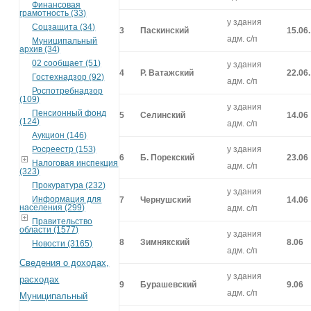
Финансовая
грамотность (33)
у здания
Соцзащита (34)
3
Паскинский
15.06.
адм. с/п
Муниципальный
архив (34)
02 сообщает (51)
у здания
4
Р. Ватажский
22.06.
Гостехнадзор (92)
адм. с/п
Роспотребнадзор
(109)
у здания
Пенсионный фонд
5
Селинский
14.06
(124)
адм. с/п
Аукцион (146)
Росреестр (153)
у здания
6
Б. Порекский
23.06
Налоговая инспекция
адм. с/п
(323)
Прокуратура (232)
у здания
Информация для
7
Чернушский
14.06
населения (299)
адм. с/п
Правительство
области (1577)
у здания
8
Зимнякский
8.06
Новости (3165)
адм. с/п
Сведения о доходах,
у здания
расходах
9
Бурашевский
9.06
адм. с/п
Муниципальный