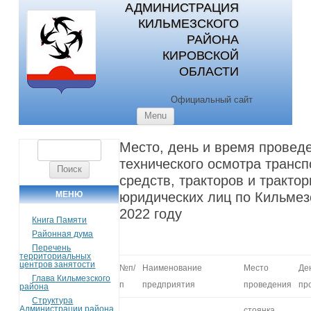
АДМИНИСТРАЦИЯ
КИЛЬМЕЗСКОГО
РАЙОНА
КИРОВСКОЙ
ОБЛАСТИ
Официальный сайт
Skip to content
Menu
Место, день и время провед
Найти:
технического осмотра транс
средств, тракторов и тракто
МЕНЮ
юридических лиц по Кильмез
2022 году
Книга Памяти
Районная дума
Перечень
территориальных
центров занятости
№п/
Наименование
Место
Де
Глава Кильмезского
п
предприятия
проведения
пр
района
Структура
Администрации района
стоянка