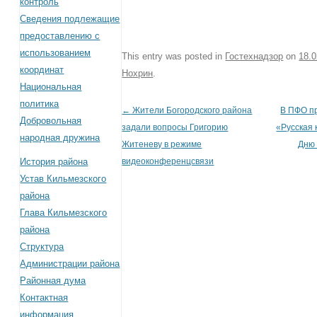
контроль
Сведения подлежащие
предоставлению с
использованием
This entry was posted in
Гостехнадзор
on
18.
координат
Нохрин
.
Национальная
политика
←
Жители Богородского района
В ПФО п
Post navigation
Добровольная
задали вопросы Григорию
«Русская 
народная дружина
Житеневу в режиме
Дню
видеоконференцсвязи
История района
Устав Кильмезского
района
Глава Кильмезского
района
Структура
Администрации района
Районная дума
Контактная
информация