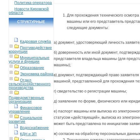
Политика оператора
Новости Кировской
области
Для прохождения технического осмотр
машины или его представитель предста
СТРУКТУРНЫЕ
следующие документы:
ПОДРАЗДЕЛЕНИЯ
Кадровая служба
а) документ, удостоверяющий личность заявите
Противодействие
коррупции
б) доверенность или иной документ, подтвер
Муниципальные
представителя владельца машины (для предст
услуги и функции
машины);
Образование
Экономика района
в) документ, подтверждающий право заявителя
Отдел
машиной, представленной для прохождения тех
сельскохозяйственного
производства
г) свидетельство о регистрации машины;
Подведомственные
д) заявление по форме, физического или юриди
организации
Финансовое
е) паспорт машины или выписка из электронно
управление
статусом «действующий», выписка из электро
Социальное
развитие
может быть представлена по инициативе заяви
Водоснабжение
ж) согласие на обработку персональных данных
КДН и ЗП