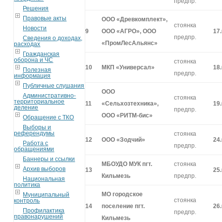
предпр.
Решения
Правовые акты
ООО «Древкомплект»,
стоянка
Новости
9
ООО «АГРО», ООО
17
предпр.
Сведения о доходах,
«ПромЛесАльянс»
расходах
Гражданская
оборона и ЧС
стоянка
10
МКП «Универсал»
18
Полезная
предпр.
информация
Публичные слушания
ООО
Административно-
стоянка
территориальное
11
«Сельхозтехника»,
19
деление
предпр.
ООО «РИТМ-бис»
Обращение с ТКО
Выборы и
референдумы
стоянка
12
ООО «Зодчий»
24
Работа с
предпр.
обращениями
Баннеры и ссылки
МБОУДО МУК пгт.
стоянка
Архив выборов
13
25
Кильмезь
предпр.
Национальная
политика
МО городское
Муниципальный
стоянка
контроль
14
поселение пгт.
26
Профилактика
предпр.
правонарушений
Кильмезь