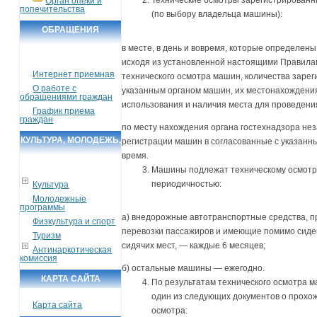
Технические осмотры зарегистрирован
Орган опеки и
попечительства
(по выбору владельца машины):
ОБРАЩЕНИЯ
ГРАЖДАН
в месте, в день и вовремя, которые определен
исходя из установленной настоящими Правила
Интернет приемная
технического осмотра машин, количества заре
О работе с
указанным органом машин, их местонахождения
обращениями граждан
использования и наличия места для проведения
График приема
граждан
по месту нахождения органа гостехнадзора не
КУЛЬТУРА, МОЛОДЕЖЬ,
регистрации машин в согласованные с указанн
время.
СПОРТ, ТУРИЗМ
Машины подлежат техническому осмотр
периодичностью:
Культура
Молодежные
программы
а) внедорожные автотранспортные средства, 
Физкультура и спорт
перевозки пассажиров и имеющие помимо сиде
Туризм
сидячих мест, — каждые 6 месяцев;
Антинаркотическая
комиссия
б) остальные машины — ежегодно.
КАРТА САЙТА
По результатам технического осмотра
один из следующих документов о прохо
Карта сайта
осмотра: