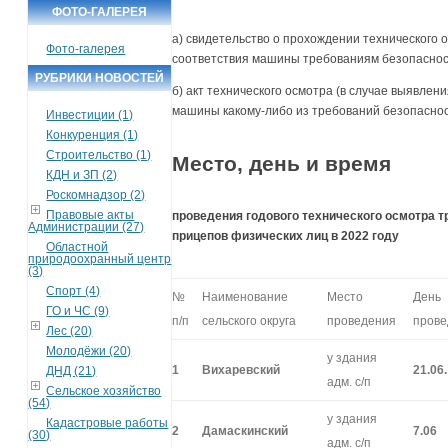
ФОТО-ГАЛЕРЕЯ
а) свидетельство о прохождении технического о
Фото-галерея
соответствия машины требованиям безопаснос
РУБРИКИ НОВОСТЕЙ
б) акт технического осмотра (в случае выявлен
машины какому-либо из требований безопаснос
Инвестиции (1)
Конкуренция (1)
Строительство (1)
Место, день и время
КДН и ЗП (2)
Роскомнадзор (2)
Правовые акты
проведения годового технического осмотра т
Администрации (27)
прицепов физических лиц в 2022 году
Областной
природоохранный центр
(3)
Спорт (4)
№
Наименование
Место
День
ГО и ЧС (9)
п/п
сельского округа
проведения
прове
Лес (20)
Молодёжи (20)
у здания
1
Вихаревский
21.06.
ДНД (21)
адм. с/п
Сельское хозяйство
(54)
у здания
Кадастровые работы
2
Дамаскинский
7.06
(30)
адм. с/п