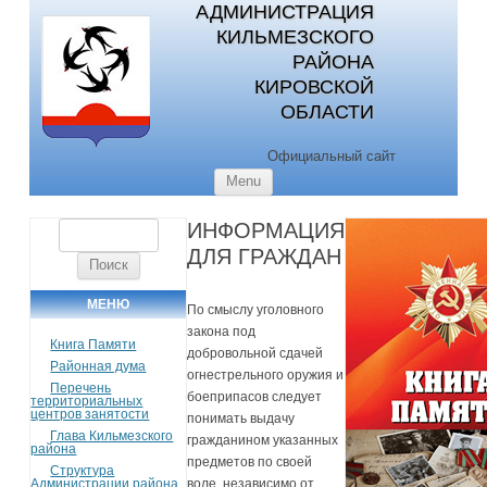
АДМИНИСТРАЦИЯ
КИЛЬМЕЗСКОГО
РАЙОНА
КИРОВСКОЙ
ОБЛАСТИ
Официальный сайт
Skip to content
Menu
ИНФОРМАЦИЯ
Найти:
ДЛЯ ГРАЖДАН
МЕНЮ
По смыслу уголовного
закона под
Книга Памяти
добровольной сдачей
Районная дума
огнестрельного оружия и
Перечень
боеприпасов следует
территориальных
центров занятости
понимать выдачу
Глава Кильмезского
гражданином указанных
района
предметов по своей
Структура
Администрации района
воле, независимо от