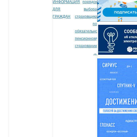
ИНФОРМАЦИЯ
порядок
ДЛЯ
выбора
ГРАЖДАН
страховщика
по
обязательному
пенсионному
страхованию
→