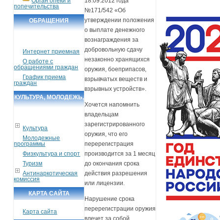
Орган опеки и
18.09.2012 года
попечительства
№171/542 «Об
утверждении положения
ОБРАЩЕНИЯ
о выплате денежного
ГРАЖДАН
вознаграждения за
добровольную сдачу
Интернет приемная
незаконно хранящихся
О работе с
обращениями граждан
оружия, боеприпасов,
График приема
взрывчатых веществ и
граждан
взрывных устройств».
КУЛЬТУРА, МОЛОДЕЖЬ,
Хочется напомнить
СПОРТ, ТУРИЗМ
владельцам
зарегистрированного
Культура
оружия, что его
Молодежные
программы
перерегистрация
Физкультура и спорт
производится за 1 месяц
Туризм
до окончания срока
Антинаркотическая
действия разрешения
комиссия
или лицензии.
КАРТА САЙТА
Нарушение срока
перерегистрации оружия
Карта сайта
влечет за собой