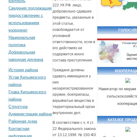
контроль
222 УК РФ лицо,
Сведения подлежащие
добровольно сдавшее
предоставлению с
предметы, указанные в
использованием
этой статье,
освобождается от
координат
ГОЛОСУЙ
уголовной
Национальная
ответственности, если в
политика
его действиях не
Добровольная
содержится иного
народная дружина
состава преступления.
История района
Граждане должны
КООПЕРАЦ
сдавать имеющееся у
Устав Кильмезского
них
района
незарегистрированное
Навигатор по мерам
Глава Кильмезского
оружие, боеприпасы,
сельскохозяйст
района
взрывчатые вещества в
коопераци
Структура
территориальный орган
внутренних дел.
Администрации района
КАТАЛОГ ПРОД
Районная дума
В соответствии с ч. 4 ст.
Контактная
22 Федерального закона
от 13.12.1996 № 150-ФЗ
информация