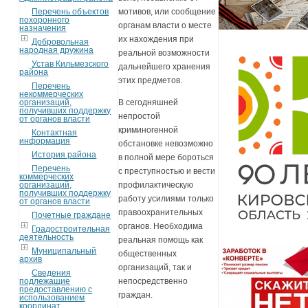
Перечень объектов
мотивов, или сообщение
похоронного
органам власти о месте
назначения
их нахождения при
Добровольная
народная дружина
реальной возможности
Устав Кильмезского
дальнейшего хранения
района
этих предметов.
Перечень
некоммерческих
организаций,
В сегодняшней
получивших поддержку
непростой
от органов власти
криминогенной
Контактная
информация
обстановке невозможно
История района
в полной мере бороться
Перечень
с преступностью и вести
коммерческих
организаций,
профилактическую
получивших поддержку
работу усилиями только
от органов власти
правоохранительных
Почетные граждане
органов. Необходима
Градостроительная
деятельность
реальная помощь как
Муниципальный
общественных
архив
организаций, так и
Сведения
подлежащие
непосредственно
предоставлению с
граждан.
использованием
координат