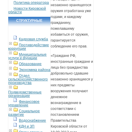
Политика оператора
незаконно хранящегося
Новости Кировской
оружия отработана уже
области
годами, и каждому
СТРУКТУРНЫЕ
гражданину,
ПОДРАЗДЕЛЕНИЯ
пожелавшему
избавиться от оружия,
Кадровая служба
гарантируется
Противодействие
соблюдение его прав.
коррупции
Муниципальные
«Граждане РФ,
услуги и функции
иностранные граждане и
Образование
лица без гражданства
Экономика района
добровольно сдавшие
Отдел
сельскохозяйственного
незаконно хранящиеся у
производства
них предметы
вооружения получают
Подведомственные
организации
денежное
Финансовое
вознаграждение в
управление
соответствии с
Социальное
развитие
постановлением
Водоснабжение
Правительства
КДН и ЗП
Кировской области от