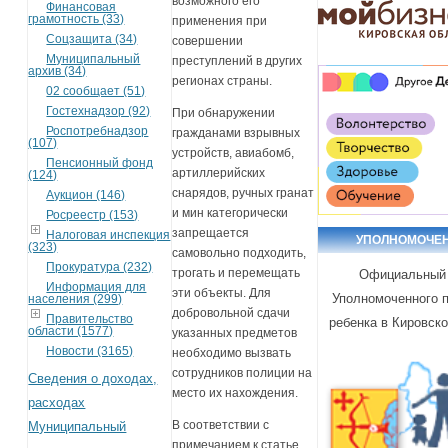
возможного его
Финансовая
грамотность (33)
применения при
Соцзащита (34)
совершении
Муниципальный
преступлений в других
архив (34)
регионах страны.
02 сообщает (51)
Гостехнадзор (92)
При обнаружении
Роспотребнадзор
гражданами взрывных
(107)
устройств, авиабомб,
Пенсионный фонд
артиллерийских
(124)
снарядов, ручных гранат
Аукцион (146)
и мин категорически
Росреестр (153)
запрещается
Налоговая инспекция
УПОЛНОМОЧЕ
(323)
самовольно подходить,
Прокуратура (232)
трогать и перемещать
Официальный 
Информация для
эти объекты. Для
Уполномоченного 
населения (299)
добровольной сдачи
Правительство
ребенка в Кировск
области (1577)
указанных предметов
Новости (3165)
необходимо вызвать
сотрудников полиции на
Сведения о доходах,
место их нахождения.
расходах
В соответствии с
Муниципальный
примечанием к статье