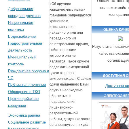
Онлайн-каталог п
«Об оружии»
сельскохозяйст
Добровольная
юридическим лицам и
кооператив
гражданам запрещаются
народная дружина
хранение и
Национальная
использование
политика
ОЦЕНКА КАЧЕ
найденного ими или
Водоснабжение
переданного им
Градостроительная
огнестрельного оружия,
Результаты независ
собственниками
деятельность
качества оказани
которого они не
Муниципальный
организаци
являются. Такое оружие
контроль
подлежит немедленной
Гражданская оборона и
сдаче в органы
ДОСТУПНАЯ С
ЧС
внутренних дел. С целью
сдачи найденного Вами
Публичные слушания
Доступная с
оружия необходимо
Обращение с ТКО
ЭЛЕКТРОЭНЕ
обратиться в
Противодействие
подразделения
коррупции
лицензионно-
разрешительной
Экономика района
работы, дежурные части
Социальное развитие
органов внутренних дел