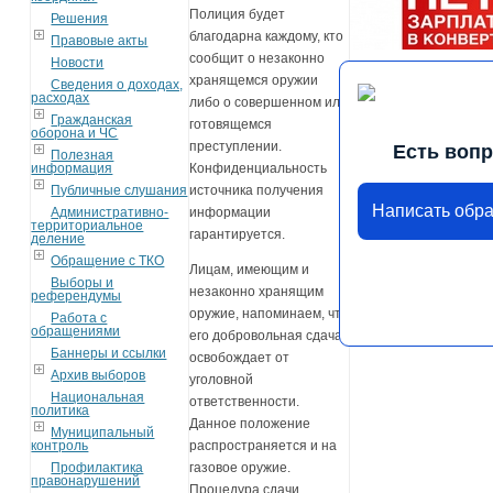
Полиция будет
Решения
благодарна каждому, кто
Правовые акты
сообщит о незаконно
Новости
хранящемся оружии
Сведения о доходах,
расходах
либо о совершенном или
Гражданская
готовящемся
оборона и ЧС
преступлении.
Есть воп
Полезная
информация
Конфиденциальность
Публичные слушания
источника получения
Написать обр
Административно-
информации
территориальное
гарантируется.
деление
Обращение с ТКО
Лицам, имеющим и
Выборы и
незаконно хранящим
референдумы
оружие, напоминаем, что
Работа с
обращениями
его добровольная сдача
Баннеры и ссылки
освобождает от
Архив выборов
уголовной
Национальная
ответственности.
политика
Данное положение
Муниципальный
контроль
распространяется и на
Профилактика
газовое оружие.
правонарушений
Процедура сдачи