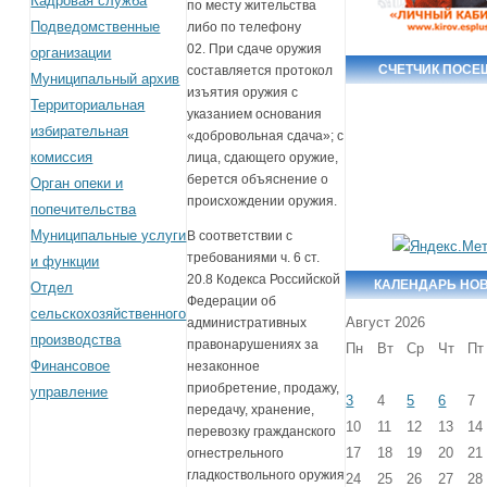
Кадровая служба
по месту жительства
Подведомственные
либо по телефону
02. При сдаче оружия
организации
СЧЕТЧИК ПОСЕ
составляется протокол
Муниципальный архив
изъятия оружия с
Территориальная
указанием основания
избирательная
«добровольная сдача»; с
комиссия
лица, сдающего оружие,
берется объяснение о
Орган опеки и
происхождении оружия.
попечительства
Муниципальные услуги
В соответствии с
требованиями ч. 6 ст.
и функции
20.8 Кодекса Российской
КАЛЕНДАРЬ НО
Отдел
Федерации об
сельскохозяйственного
Август 2026
административных
производства
правонарушениях за
Пн
Вт
Ср
Чт
Пт
Финансовое
незаконное
приобретение, продажу,
управление
3
4
5
6
7
передачу, хранение,
10
11
12
13
14
перевозку гражданского
17
18
19
20
21
огнестрельного
гладкоствольного оружия
24
25
26
27
28