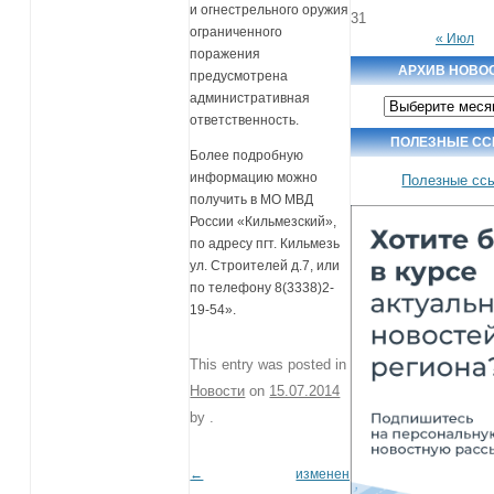
и огнестрельного оружия
31
ограниченного
« Июл
поражения
АРХИВ НОВО
предусмотрена
административная
Архив
новостей
ответственность.
ПОЛЕЗНЫЕ С
Более подробную
информацию можно
Полезные сс
получить в МО МВД
России «Кильмезский»,
по адресу пгт. Кильмезь
ул. Строителей д.7, или
по телефону 8(3338)2-
19-54».
This entry was posted in
Новости
on
15.07.2014
by
.
←
изменен
Post navigation