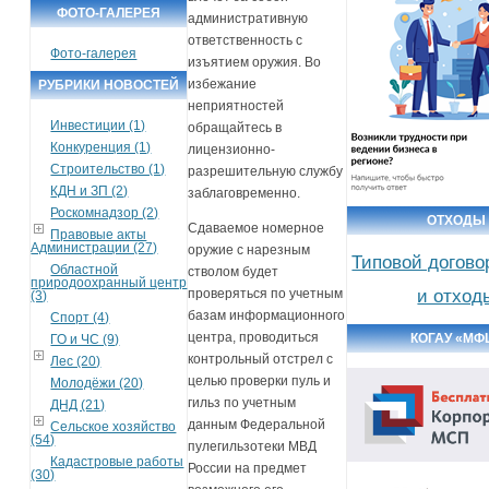
ФОТО-ГАЛЕРЕЯ
административную
ответственность с
Фото-галерея
изъятием оружия. Во
избежание
РУБРИКИ НОВОСТЕЙ
неприятностей
Инвестиции (1)
обращайтесь в
Конкуренция (1)
лицензионно-
Строительство (1)
разрешительную службу
КДН и ЗП (2)
заблаговременно.
Роскомнадзор (2)
ОТХОДЫ
Сдаваемое номерное
Правовые акты
Администрации (27)
оружие с нарезным
Типовой догово
Областной
стволом будет
природоохранный центр
и отход
проверяться по учетным
(3)
базам информационного
Спорт (4)
центра, проводиться
КОГАУ «МФ
ГО и ЧС (9)
контрольный отстрел с
Лес (20)
целью проверки пуль и
Молодёжи (20)
гильз по учетным
ДНД (21)
данным Федеральной
Сельское хозяйство
(54)
пулегильзотеки МВД
Кадастровые работы
России на предмет
(30)