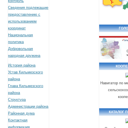
контроль
Сведения подлежащие
предоставлению с
использованием
координат
ГОЛО
Национальная
политика
Добровольная
народная дружина
История района
КООПЕ
Устав Кильмезского
района
Навигатор по м
Глава Кильмезского
сельскохоз
района
коопе
Структура
Администрации района
КАТАЛОГ 
Районная дума
Контактная
информация