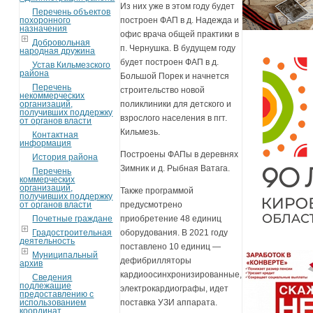
Из них уже в этом году будет
Перечень объектов
похоронного
построен ФАП в д. Надежда и
назначения
офис врача общей практики в
Добровольная
п. Чернушка. В будущем году
народная дружина
будет построен ФАП в д.
Устав Кильмезского
района
Большой Порек и начнется
Перечень
строительство новой
некоммерческих
организаций,
поликлиники для детского и
получивших поддержку
взрослого населения в пгт.
от органов власти
Кильмезь.
Контактная
информация
Построены ФАПы в деревнях
История района
Зимник и д. Рыбная Ватага.
Перечень
коммерческих
организаций,
Также программой
получивших поддержку
от органов власти
предусмотрено
Почетные граждане
приобретение 48 единиц
Градостроительная
оборудования. В 2021 году
деятельность
поставлено 10 единиц —
Муниципальный
дефибрилляторы
архив
кардиоосинхронизированные,
Сведения
подлежащие
электрокардиографы, идет
предоставлению с
использованием
поставка УЗИ аппарата.
координат