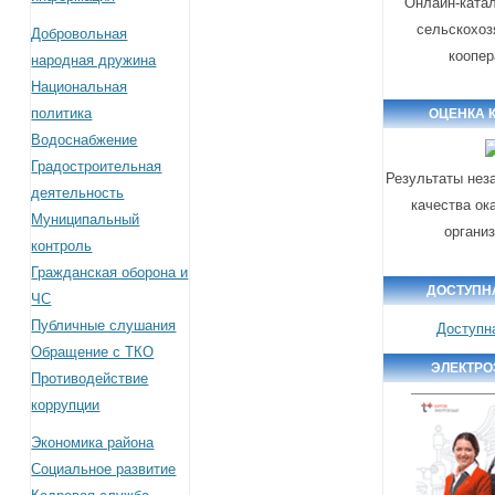
Онлайн-катал
сельскохоз
Добровольная
коопер
народная дружина
Национальная
политика
ОЦЕНКА 
Водоснабжение
Градостроительная
Результаты нез
деятельность
качества ок
Муниципальный
органи
контроль
Гражданская оборона и
ДОСТУПН
ЧС
Публичные слушания
Доступн
Обращение с ТКО
ЭЛЕКТРО
Противодействие
коррупции
Экономика района
Социальное развитие