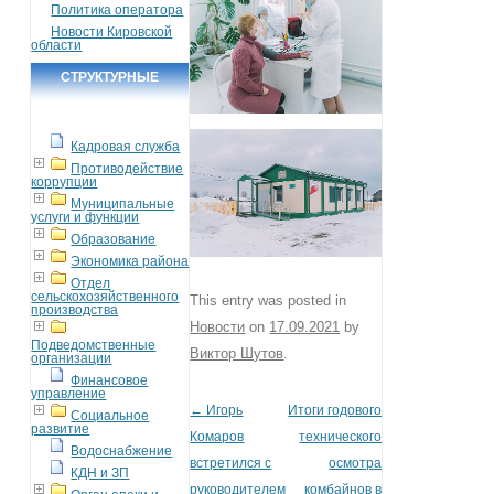
Политика оператора
Новости Кировской
области
СТРУКТУРНЫЕ
ПОДРАЗДЕЛЕНИЯ
Кадровая служба
Противодействие
коррупции
Муниципальные
услуги и функции
Образование
Экономика района
Отдел
сельскохозяйственного
This entry was posted in
производства
Новости
on
17.09.2021
by
Подведомственные
Виктор Шутов
.
организации
Финансовое
управление
←
Игорь
Итоги годового
Post navigation
Социальное
развитие
Комаров
технического
Водоснабжение
встретился с
осмотра
КДН и ЗП
руководителем
комбайнов в