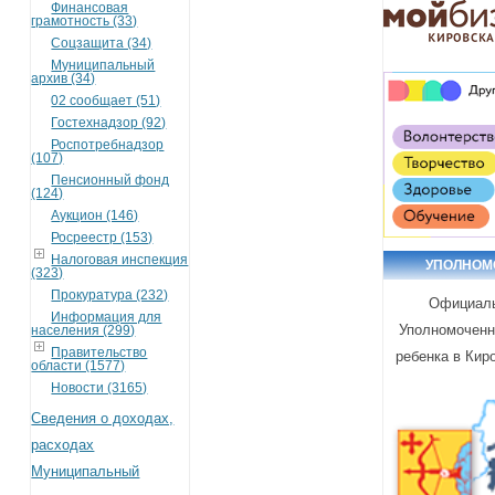
Финансовая
грамотность (33)
Соцзащита (34)
Муниципальный
архив (34)
02 сообщает (51)
Гостехнадзор (92)
Роспотребнадзор
(107)
Пенсионный фонд
(124)
Аукцион (146)
Росреестр (153)
Налоговая инспекция
УПОЛНОМ
(323)
Прокуратура (232)
Официаль
Информация для
Уполномоченн
населения (299)
Правительство
ребенка в Кир
области (1577)
Новости (3165)
Сведения о доходах,
расходах
Муниципальный