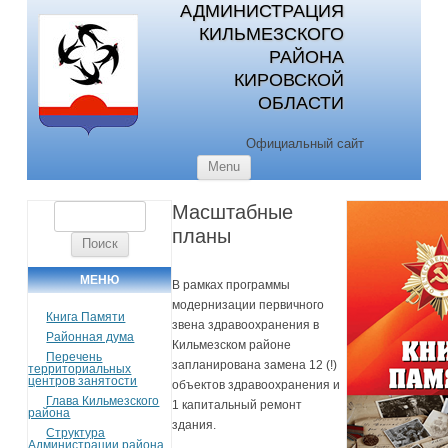
АДМИНИСТРАЦИЯ
КИЛЬМЕЗСКОГО
РАЙОНА
КИРОВСКОЙ
ОБЛАСТИ
Официальный сайт
Skip to content
Menu
Масштабные
Найти:
планы
МЕНЮ
В рамках программы
модернизации первичного
Книга Памяти
звена здравоохранения в
Районная дума
Кильмезском районе
Перечень
запланирована замена 12 (!)
территориальных
центров занятости
объектов здравоохранения и
Глава Кильмезского
1 капитальный ремонт
района
здания.
Структура
Администрации района