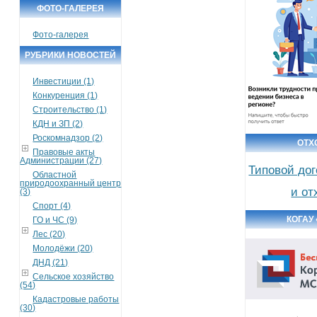
ФОТО-ГАЛЕРЕЯ
Фото-галерея
РУБРИКИ НОВОСТЕЙ
Инвестиции (1)
Конкуренция (1)
Строительство (1)
КДН и ЗП (2)
Роскомнадзор (2)
ОТХ
Правовые акты
Администрации (27)
Типовой дог
Областной
природоохранный центр
и от
(3)
Спорт (4)
КОГАУ
ГО и ЧС (9)
Лес (20)
Молодёжи (20)
ДНД (21)
Сельское хозяйство
(54)
Кадастровые работы
(30)