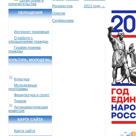
Орган опеки и
попечительства
Росреестра
2021 году
→
ОБРАЩЕНИЯ
Олегом
ГРАЖДАН
Скуфинским
Интернет приемная
О работе с
обращениями граждан
График приема
граждан
КУЛЬТУРА, МОЛОДЕЖЬ,
СПОРТ, ТУРИЗМ
Культура
Молодежные
программы
Физкультура и спорт
Туризм
Антинаркотическая
комиссия
КАРТА САЙТА
Карта сайта