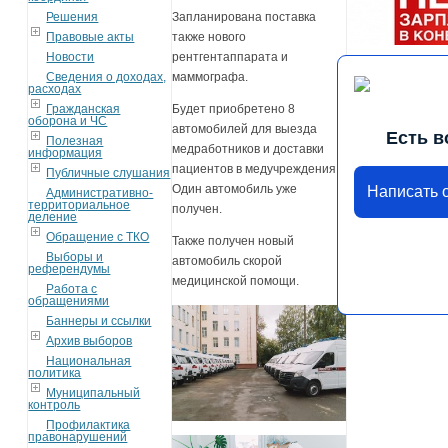
Решения
Запланирована поставка
Правовые акты
также нового
Новости
рентгентаппарата и
Сведения о доходах,
маммографа.
расходах
Гражданская
Будет приобретено 8
оборона и ЧС
автомобилей для выезда
Есть в
Полезная
медработников и доставки
информация
пациентов в медучреждения.
Публичные слушания
Один автомобиль уже
Написать 
Административно-
территориальное
получен.
деление
Обращение с ТКО
Также получен новый
Выборы и
автомобиль скорой
референдумы
медицинской помощи.
Работа с
обращениями
Баннеры и ссылки
Архив выборов
Национальная
политика
Муниципальный
контроль
Профилактика
правонарушений