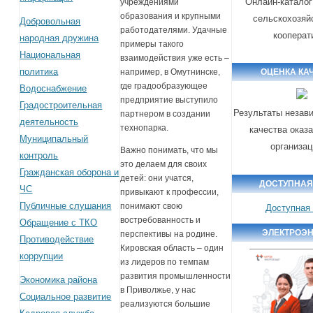
Онлайн-каталог
учреждениями
образования и крупными
сельскохозяй
Добровольная
работодателями. Удачные
кооперат
народная дружина
примеры такого
Национальная
взаимодействия уже есть –
политика
например, в Омутнинске,
ОЦЕНКА КА
где градообразующее
Водоснабжение
предприятие выступило
Градостроительная
Результаты незав
партнером в создании
деятельность
технопарка.
качества оказ
Муниципальный
организа
Важно понимать, что мы
контроль
это делаем для своих
Гражданская оборона и
детей: они учатся,
ДОСТУПНАЯ
ЧС
привыкают к профессии,
Публичные слушания
понимают свою
Доступная
востребованность и
Обращение с ТКО
ЭЛЕКТРОЭ
перспективы на родине.
Противодействие
Кировская область – один
коррупции
из лидеров по темпам
развития промышленности
Экономика района
в Приволжье, у нас
Социальное развитие
реализуются большие