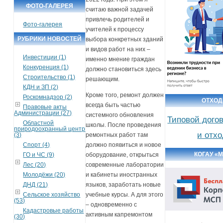
ФОТО-ГАЛЕРЕЯ
считаю важной задачей
привлечь родителей и
Фото-галерея
учителей к процессу
РУБРИКИ НОВОСТЕЙ
выбора конкретных зданий
и видов работ на них –
Инвестиции (1)
именно мнение граждан
Конкуренция (1)
должно становиться здесь
Строительство (1)
решающим.
КДН и ЗП (2)
Кроме того, ремонт должен
Роскомнадзор (2)
ОТХО
всегда быть частью
Правовые акты
Администрации (27)
системного обновления
Типовой дого
Областной
школы. После проведения
природоохранный центр
и отх
(3)
ремонтных работ там
Спорт (4)
должно появиться и новое
КОГАУ «
ГО и ЧС (9)
оборудование, открыться
Лес (20)
современные лаборатории
Молодёжи (20)
и кабинеты иностранных
ДНД (21)
языков, заработать новые
Сельское хозяйство
учебные курсы. А для этого
(53)
– одновременно с
Кадастровые работы
активным капремонтом
(30)