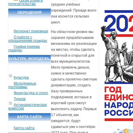
Орган опеки и
попечительства
средних учебных
учреждений. Прежде всего
ОБРАЩЕНИЯ
она коснется сельских
ГРАЖДАН
школ.
Интернет приемная
На областном уровне мы
О работе с
заранее прорабатываем
обращениями граждан
механизмы ее реализации
График приема
на местах, чтобы сделать
граждан
понятной и открытой для
КУЛЬТУРА, МОЛОДЕЖЬ,
всех муниципалитетов.
СПОРТ, ТУРИЗМ
Мало привлечь деньги,
нужно и качественно
Культура
сделать проектно-сметную
Молодежные
документацию, создать
программы
базу проверенных
Физкультура и спорт
подрядчиков, которые в
Туризм
короткий срок смогут
Антинаркотическая
комиссия
выполнить задачу. Первые
17 объектов, как
КАРТА САЙТА
ожидается, будут
сдаваться уже к сентябрю
Карта сайта
2022 года. При этом я