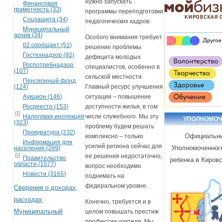
нужно запускать
Финансовая
грамотность (33)
программы переподготовки
Соцзащита (34)
педагогических кадров.
Муниципальный
архив (34)
Особого внимания требует
02 сообщает (51)
решение проблемы
Гостехнадзор (92)
дефицита молодых
Роспотребнадзор
специалистов, особенно в
(107)
сельской местности.
Пенсионный фонд
(124)
Главный ресурс улучшения
Аукцион (146)
ситуации – повышение
Росреестр (153)
доступности жилья, в том
Налоговая инспекция
числе служебного. Мы эту
УПОЛНОМО
(323)
проблему будем решать
Прокуратура (232)
Официальны
комплексно – только
Информация для
усилий региона сейчас для
Уполномоченног
населения (299)
ее решения недостаточно,
Правительство
ребенка в Киров
области (1577)
вопрос необходимо
Новости (3165)
поднимать на
федеральном уровне.
Сведения о доходах,
расходах
Конечно, требуется и в
Муниципальный
целом повышать престиж
профессии учителя. Мы