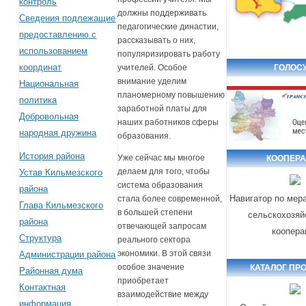
контроль
должны поддерживать
Сведения подлежащие
педагогические династии,
предоставлению с
рассказывать о них,
использованием
популяризировать работу
координат
учителей. Особое
ГОЛОСУ
внимание уделим
Национальная
планомерному повышению
политика
заработной платы для
Добровольная
наших работников сферы
народная дружина
образования.
История района
Уже сейчас мы многое
КООПЕР
делаем для того, чтобы
Устав Кильмезского
система образования
района
Навигатор по мер
стала более современной,
Глава Кильмезского
в большей степени
сельскохозяй
района
отвечающей запросам
коопера
Структура
реального сектора
экономики. В этой связи
Администрации района
особое значение
КАТАЛОГ ПР
Районная дума
приобретает
Контактная
взаимодействие между
информация