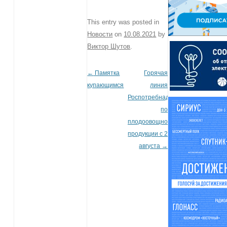
This entry was posted in
Новости
on
10.08.2021
by
Виктор Шутов
.
←
Памятка
Горячая
Post navigation
купающимся
линия
Роспотребнадзора
по
плодоовощной
продукции с 2
августа
→