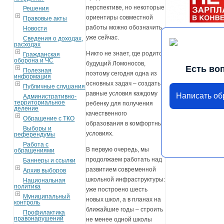
перспективе, но некоторые
Решения
ориентиры совместной
Правовые акты
работы можно обозначить
Новости
уже сейчас.
Сведения о доходах,
расходах
Никто не знает, где родится
Гражданская
оборона и ЧС
будущий Ломоносов,
Есть во
Полезная
поэтому сегодня одна из
информация
основных задач – создать
Публичные слушания
равные условия каждому
Написать о
Административно-
территориальное
ребенку для получения
деление
качественного
Обращение с ТКО
образования в комфортных
Выборы и
условиях.
референдумы
Работа с
В первую очередь, мы
обращениями
продолжаем работать над
Баннеры и ссылки
развитием современной
Архив выборов
школьной инфраструктуры:
Национальная
политика
уже построено шесть
Муниципальный
новых школ, а в планах на
контроль
ближайшие годы – строить
Профилактика
правонарушений
не менее одной школы