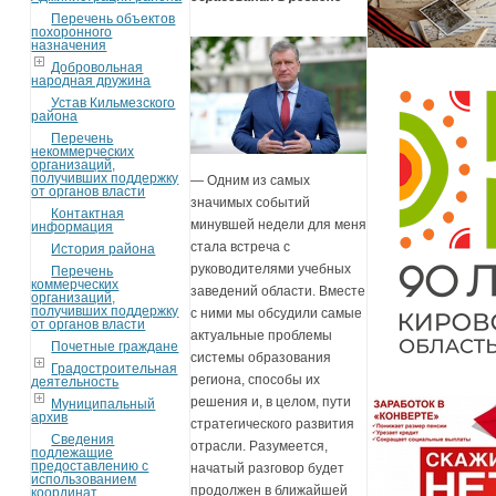
Перечень объектов
похоронного
назначения
Добровольная
народная дружина
Устав Кильмезского
района
Перечень
некоммерческих
организаций,
получивших поддержку
— Одним из самых
от органов власти
значимых событий
Контактная
минувшей недели для меня
информация
стала встреча с
История района
руководителями учебных
Перечень
коммерческих
заведений области. Вместе
организаций,
получивших поддержку
с ними мы обсудили самые
от органов власти
актуальные проблемы
Почетные граждане
системы образования
Градостроительная
региона, способы их
деятельность
решения и, в целом, пути
Муниципальный
архив
стратегического развития
Сведения
отрасли. Разумеется,
подлежащие
предоставлению с
начатый разговор будет
использованием
продолжен в ближайшей
координат