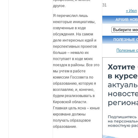
31
другое.
« Июл
Я перечислил лишь
АРХИВ НО
некоторые инициативы,
озвученные в ходе
Архив
новостей
обсуждения. На самом
ПОЛЕЗНЫЕ 
деле интересных идей и
перспективных проектов
Полезные 
больше – немало их
поступает в ходе моих
поездок в районы. Все это
мы учтем в работе
комиссии Госсовета по
образованию, которую я
возглавляю, и, конечно,
будем реализовывать в
Кировской области.
Главная цель ясна – юные
кировчане должны
получать образцовое
образование.