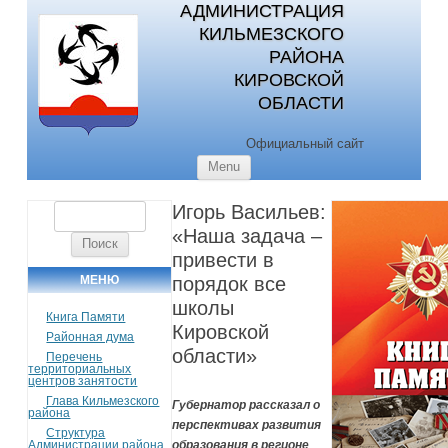
АДМИНИСТРАЦИЯ
КИЛЬМЕЗСКОГО
РАЙОНА
КИРОВСКОЙ
ОБЛАСТИ
Официальный сайт
Skip to content
Menu
Игорь Васильев:
Найти:
«Наша задача –
привести в
МЕНЮ
порядок все
школы
Книга Памяти
Кировской
Районная дума
области»
Перечень
территориальных
центров занятости
Глава Кильмезского
Губернатор рассказал о
района
перспективах развития
Структура
Администрации района
образования в регионе