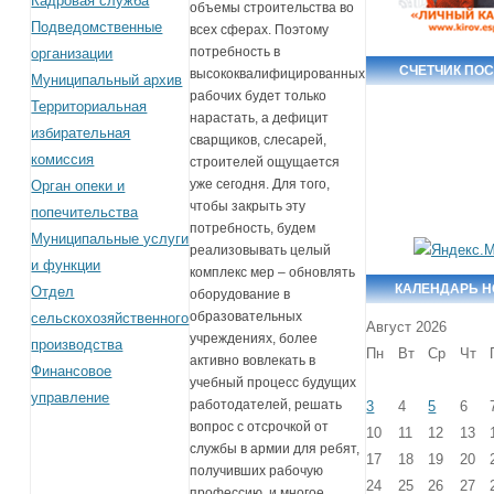
Кадровая служба
объемы строительства во
Подведомственные
всех сферах. Поэтому
потребность в
организации
СЧЕТЧИК ПО
высококвалифицированных
Муниципальный архив
рабочих будет только
Территориальная
нарастать, а дефицит
избирательная
сварщиков, слесарей,
комиссия
строителей ощущается
уже сегодня. Для того,
Орган опеки и
чтобы закрыть эту
попечительства
потребность, будем
Муниципальные услуги
реализовывать целый
и функции
комплекс мер – обновлять
КАЛЕНДАРЬ 
Отдел
оборудование в
образовательных
сельскохозяйственного
Август 2026
учреждениях, более
производства
Пн
Вт
Ср
Чт
активно вовлекать в
Финансовое
учебный процесс будущих
управление
работодателей, решать
3
4
5
6
вопрос с отсрочкой от
10
11
12
13
службы в армии для ребят,
17
18
19
20
получивших рабочую
24
25
26
27
профессию, и многое