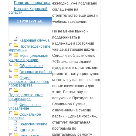
Политика оператора
ежегодно. Уже подписано
Новости Кировской
соглашение на
области
строительство еще шести
СТРУКТУРНЫЕ
учебных заведений.
ПОДРАЗДЕЛЕНИЯ
Но не менее важно и
поддерживать в
Кадровая служба
надлежащем состоянии
Противодействие
уже действующие школы.
коррупции
Сегодня в области около
Муниципальные
услуги и функции
70% школьных зданий
Образование
нуждаются в капитальном
Экономика района
ремонте – ситуацию нужно
Отдел
менять, и у нас появляются
сельскохозяйственного
производства
новые возможности для
этого. В этом году, по
Подведомственные
поручению Президента
организации
Владимира Путина,
Финансовое
управление
озвученном на съезде
Социальное
партии «Единая Россия»,
развитие
стартует масштабная
Водоснабжение
программа по
КДН и ЗП
капитальному ремонту