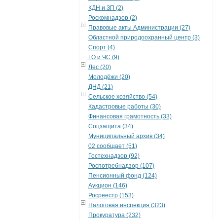
КДН и ЗП (2)
Роскомнадзор (2)
Правовые акты Администрации (27)
Областной природоохранный центр (3)
Спорт (4)
ГО и ЧС (9)
Лес (20)
Молодёжи (20)
ДНД (21)
Сельское хозяйство (54)
Кадастровые работы (30)
Финансовая грамотность (33)
Соцзащита (34)
Муниципальный архив (34)
02 сообщает (51)
Гостехнадзор (92)
Роспотребнадзор (107)
Пенсионный фонд (124)
Аукцион (146)
Росреестр (153)
Налоговая инспекция (323)
Прокуратура (232)