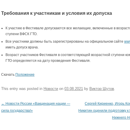
Требования к участникам и условия их допуска
К участию в Фестивале допускаются все желающие, включенные в возрас
ступени ВФСК ГТО.
Все участники должны быть зарегистрированы на официальном сайте
www
иметь допуск врача.
Возраст участников Фестиваля в соответствующей возрастной ступени ко
ГТО определяется на дату проведения Фестиваля.
Скачать
Положение
This entry was posted in
Новости
on
03.08.2021
by
Виктор Шутов
.
←
Новости России «Вакцинация нации —
Сергей Кириенко, Игорь Ко
Post navigation
сила государства!»
Никитин оценили подготовку к
Нижнего Н