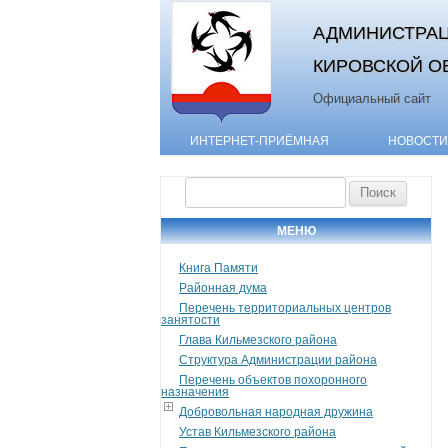
АДМИНИСТРАЦ
КИРОВСКОЙ О
Официальный сайт
ИНТЕРНЕТ-ПРИЁМНАЯ
НОВОСТИ
Найти:
МЕНЮ
Книга Памяти
Районная дума
Перечень территориальных центров
занятости
Глава Кильмезского района
Структура Администрации района
Перечень объектов похоронного
назначения
Добровольная народная дружина
Устав Кильмезского района