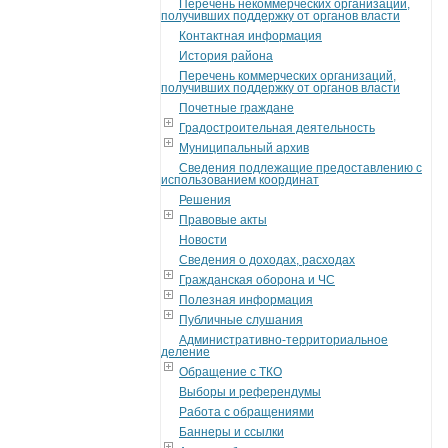
Перечень некоммерческих организаций,
получивших поддержку от органов власти
Контактная информация
История района
Перечень коммерческих организаций,
получивших поддержку от органов власти
Почетные граждане
Градостроительная деятельность
Муниципальный архив
Сведения подлежащие предоставлению с
использованием координат
Решения
Правовые акты
Новости
Сведения о доходах, расходах
Гражданская оборона и ЧС
Полезная информация
Публичные слушания
Административно-территориальное
деление
Обращение с ТКО
Выборы и референдумы
Работа с обращениями
Баннеры и ссылки