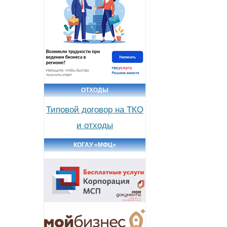
ОТХОДЫ
Типовой договор на ТКО
и отходы
КОГАУ «МФЦ»