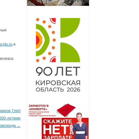
тные
.gto.ru
и
мплекса
маров, Глеб
 800-летиию
овгорода
→