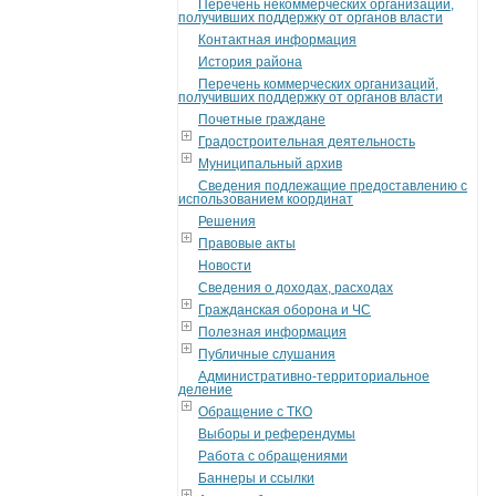
Перечень некоммерческих организаций,
получивших поддержку от органов власти
Контактная информация
История района
Перечень коммерческих организаций,
получивших поддержку от органов власти
Почетные граждане
Градостроительная деятельность
Муниципальный архив
Сведения подлежащие предоставлению с
использованием координат
Решения
Правовые акты
Новости
Сведения о доходах, расходах
Гражданская оборона и ЧС
Полезная информация
Публичные слушания
Административно-территориальное
деление
Обращение с ТКО
Выборы и референдумы
Работа с обращениями
Баннеры и ссылки