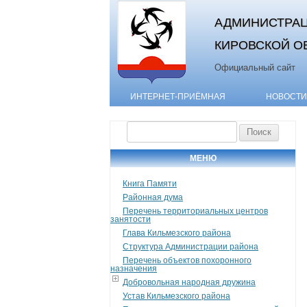
АДМИНИСТРАЦ
КИРОВСКОЙ О
Официальный сайт
ИНТЕРНЕТ-ПРИЁМНАЯ
НОВОСТИ
Найти:
МЕНЮ
Книга Памяти
Районная дума
Перечень территориальных центров
занятости
Глава Кильмезского района
Структура Администрации района
Перечень объектов похоронного
назначения
Добровольная народная дружина
Устав Кильмезского района