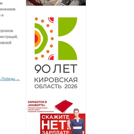
ом
менением
 и
органов
нистраций,
овской
ь Победы
→