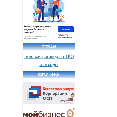
ОТХОДЫ
Типовой договор на ТКО
и отходы
КОГАУ «МФЦ»