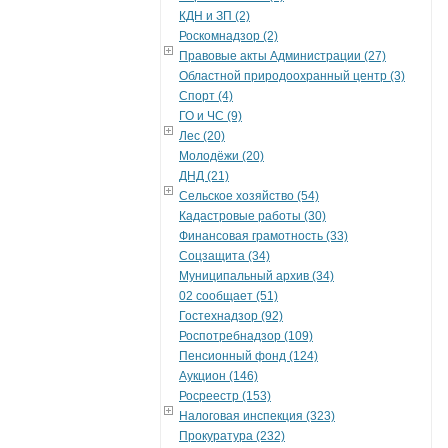
КДН и ЗП (2)
Роскомнадзор (2)
Правовые акты Администрации (27)
Областной природоохранный центр (3)
Спорт (4)
ГО и ЧС (9)
Лес (20)
Молодёжи (20)
ДНД (21)
Сельское хозяйство (54)
Кадастровые работы (30)
Финансовая грамотность (33)
Соцзащита (34)
Муниципальный архив (34)
02 сообщает (51)
Гостехнадзор (92)
Роспотребнадзор (109)
Пенсионный фонд (124)
Аукцион (146)
Росреестр (153)
Налоговая инспекция (323)
Прокуратура (232)