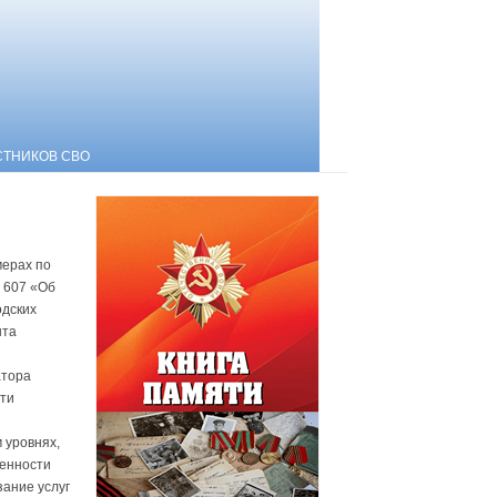
СТНИКОВ СВО
мерах по
 607 «Об
одских
нта
атора
сти
 уровнях,
венности
ание услуг