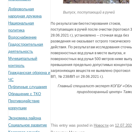
Добровольная
Выпуск, поступающий в ручей
народная дружина
Национальная
По результатам биотестирования стоков,
поступающих в ручей после очистки (протокол 3
политика
28.06.2021 г.), установлено – сточная вода без
Водоснабжение
разведения не оказывает острого токсического
Градостроительная
действия. По результатам исследования сточны
деятельность
поверхностных вод ручья в месте выпуска, и
Муниципальный
поверхностных вод ручья 500 метров ниже вып
превышения предельно допустимых концентра
контроль
загрязняющих веществ не выявлено (протокол 
Гражданская оборона и
ВП, № 238/ВП от 28.06.2021 г.).
ЧС
Главный специалист-эксперт КОГБУ «Об
Публичные слушания
природоохранный центр» Таяки
Обращение с ТКО
Противодействие
коррупции
Экономика района
Социальное развитие
This entry was posted in
Новости
on
12.07.20