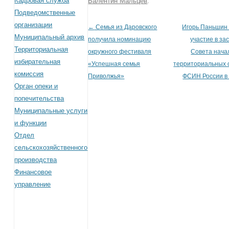
Кадровая служба
Валентин Мальцев
.
Подведомственные
организации
←
Семья из Даровского
Игорь Паньшин
Post navigation
Муниципальный архив
получила номинацию
участие в за
Территориальная
окружного фестиваля
Совета нача
избирательная
«Успешная семья
территориальных 
комиссия
Приволжья»
ФСИН России 
Орган опеки и
попечительства
Муниципальные услуги
и функции
Отдел
сельскохозяйственного
производства
Финансовое
управление