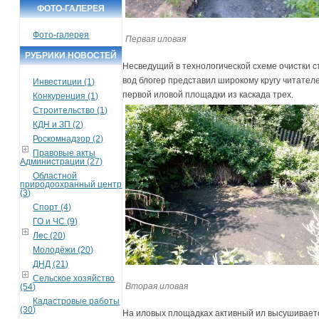
ФОТО-ГАЛЕРЕЯ
Фото-галерея
Первая иловая
РУБРИКИ НОВОСТЕЙ
Несведущий в технологической схеме очистки 
вод блогер представил широкому кругу читател
Инвестиции (1)
первой иловой площадки из каскада трех.
Конкуренция (1)
Строительство (1)
КДН и ЗП (2)
Роскомнадзор (2)
Правовые акты
Администрации (27)
Областной
природоохранный центр
(3)
Спорт (4)
ГО и ЧС (9)
Лес (20)
Молодёжи (20)
ДНД (21)
Сельское хозяйство
Вторая иловая
(54)
Кадастровые работы
(30)
На иловых площадках активный ил высушиваетс