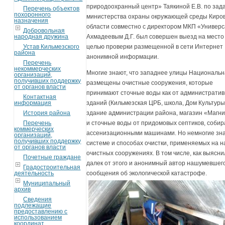
природоохранный центр» Таякиной Е.В. по зад
Перечень объектов
похоронного
министерства охраны окружающей среды Киро
назначения
области совместно с директором МКП «Универ
Добровольная
народная дружина
Ахмадеевым Д.Г. был совершен выезд на место
Устав Кильмезского
целью проверки размещенной в сети Интернет
района
анонимной информации.
Перечень
некоммерческих
Многие знают, что западнее улицы Националь
организаций,
получивших поддержку
размещены очистные сооружения, которые
от органов власти
принимают сточные воды как от администрати
Контактная
информация
зданий (Кильмезская ЦРБ, школа, Дом Культуры
История района
здание администрации района, магазин «Магнит
Перечень
и сточные воды от придомовых септиков, соби
коммерческих
ассенизационными машинами. Но немногие зн
организаций,
получивших поддержку
системе и способах очистки, применяемых на 
от органов власти
очистных сооружениях. В том числе, как выясни
Почетные граждане
далек от этого и анонимный автор нашумевшег
Градостроительная
деятельность
сообщения об экологической катастрофе.
Муниципальный
архив
Сведения
подлежащие
предоставлению с
использованием
координат