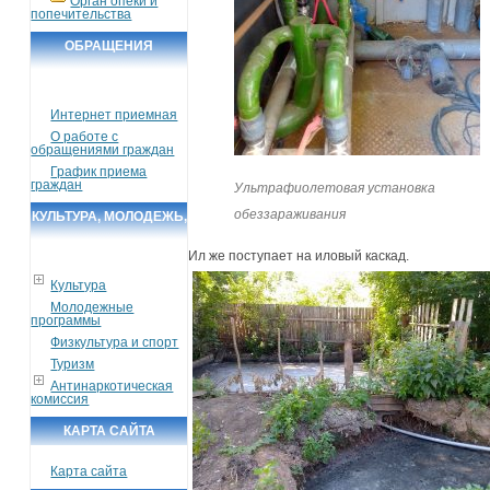
Орган опеки и
попечительства
ОБРАЩЕНИЯ
ГРАЖДАН
Интернет приемная
О работе с
обращениями граждан
График приема
граждан
Ультрафиолетовая установка
обеззараживания
КУЛЬТУРА, МОЛОДЕЖЬ,
СПОРТ, ТУРИЗМ
Ил же поступает на иловый каскад.
Культура
Молодежные
программы
Физкультура и спорт
Туризм
Антинаркотическая
комиссия
КАРТА САЙТА
Карта сайта