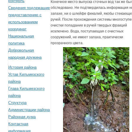
контроль
Конечное место выпуска сточных вод так же бы
Сведения подлежащие
обследовано. Не подтвердилась информация н
запахе, ни о шлейфе фекалий, якобы стекающи
предоставлению с
ручей. После прохождения системы многоступ
использованием
очистки попадание в ручей твердых фракций
координат
исключено. Вода, поступающая с очистных
Национальная
сооружений, не имеет запаха, практически
политика
прозрачного цвета.
Добровольная
народная дружина
История района
Устав Кильмезского
района
Глава Кильмезского
района
Структура
Администрации района
Районная дума
Контактная
информация