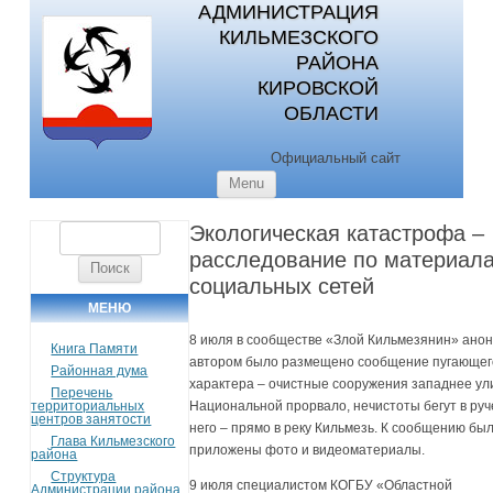
АДМИНИСТРАЦИЯ
КИЛЬМЕЗСКОГО
РАЙОНА
КИРОВСКОЙ
ОБЛАСТИ
Официальный сайт
Skip to content
Menu
Экологическая катастрофа –
Найти:
расследование по материал
социальных сетей
МЕНЮ
8 июля в сообществе «Злой Кильмезянин» ан
Книга Памяти
автором было размещено сообщение пугающег
Районная дума
характера – очистные сооружения западнее у
Перечень
территориальных
Национальной прорвало, нечистоты бегут в руче
центров занятости
него – прямо в реку Кильмезь. К сообщению бы
Глава Кильмезского
приложены фото и видеоматериалы.
района
Структура
9 июля специалистом КОГБУ «Областной
Администрации района