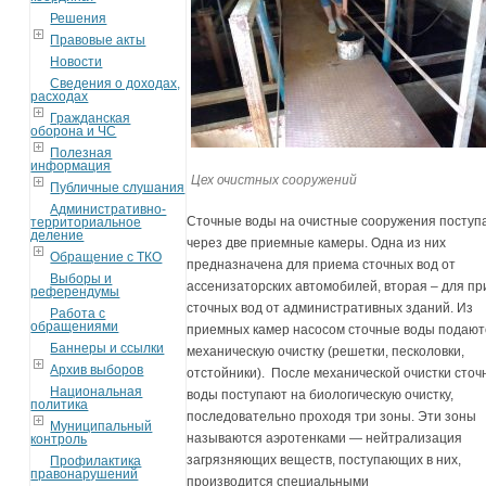
Решения
Правовые акты
Новости
Сведения о доходах,
расходах
Гражданская
оборона и ЧС
Полезная
информация
Цех очистных сооружений
Публичные слушания
Административно-
Сточные воды на очистные сооружения поступ
территориальное
деление
через две приемные камеры. Одна из них
Обращение с ТКО
предназначена для приема сточных вод от
Выборы и
ассенизаторских автомобилей, вторая – для п
референдумы
сточных вод от административных зданий. Из
Работа с
обращениями
приемных камер насосом сточные воды подают
Баннеры и ссылки
механическую очистку (решетки, песколовки,
Архив выборов
отстойники). После механической очистки сто
Национальная
воды поступают на биологическую очистку,
политика
последовательно проходя три зоны. Эти зоны
Муниципальный
называются аэротенками — нейтрализация
контроль
загрязняющих веществ, поступающих в них,
Профилактика
правонарушений
производится специальными