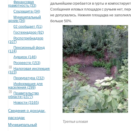
Финансовая
дальнейшем сгребается в гурты и компостирует
грамотность (33)
Сообщения иловых площадок с ручьем нет, пе
Соцзащита (34)
не допускались. Нижняя площадка не заполнял
Муниципальный
архив (34)
больше 50%.
02 сообщает (51)
Гостехнадзор (92)
Роспотребнадзор
(107)
Пенсионный фонд
(124)
Аукцион (146)
Росреестр (153)
Налоговая инспекция
(323)
Прокуратура (232)
Информация для
населения (299)
Правительство
области (1577)
Новости (3165)
Сведения о доходах,
расходах
Третья иловая
Муниципальный