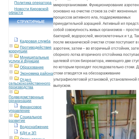
Политика оператора
микроорганизмами. Функционирование аэротен
Новости Кировской
основано на очистке стоков за счёт жизненных
области
процессов активного ила, поддерживаемых
СТРУКТУРНЫЕ
принудительной аэрацией. Активный ил предст
ПОДРАЗДЕЛЕНИЯ
собой совокупность живых организмов – прост
бактерий, водорослей, многоклеточных и т.д. Так
Кадровая служба
после механической очистки стоки поступают в
Противодействие
аэротенк, затем – во вторичный отстойник, зат
коррупции
сборного лотка вторичного отстойника поступае
Муниципальные
щелевой отсек биореактора, имеющего две сту
услуги и функции
по которым проходят последовательно стоки. 
Образование
стоки отводятся на обеззараживание
Экономика района
ультрафиолетовой установкой, установленной 
Отдел
сельскохозяйственного
выпуском.
производства
Подведомственные
организации
Финансовое
управление
Социальное
развитие
Водоснабжение
КДН и ЗП