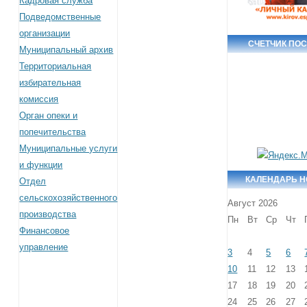
Кадровая служба
Подведомственные
организации
СЧЕТЧИК ПО
Муниципальный архив
Территориальная
избирательная
комиссия
Орган опеки и
попечительства
Муниципальные услуги
и функции
КАЛЕНДАРЬ 
Отдел
сельскохозяйственного
Август 2026
производства
Пн
Вт
Ср
Чт
Финансовое
управление
3
4
5
6
10
11
12
13
17
18
19
20
24
25
26
27