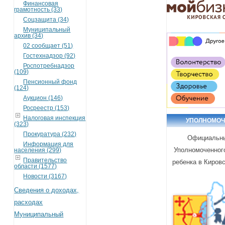
Финансовая
грамотность (33)
Соцзащита (34)
Муниципальный
архив (34)
02 сообщает (51)
Гостехнадзор (92)
Роспотребнадзор
(109)
Пенсионный фонд
(124)
Аукцион (146)
Росреестр (153)
Налоговая инспекция
УПОЛНОМО
(323)
Прокуратура (232)
Официальны
Информация для
Уполномоченног
населения (299)
Правительство
ребенка в Киров
области (1577)
Новости (3167)
Сведения о доходах,
расходах
Муниципальный