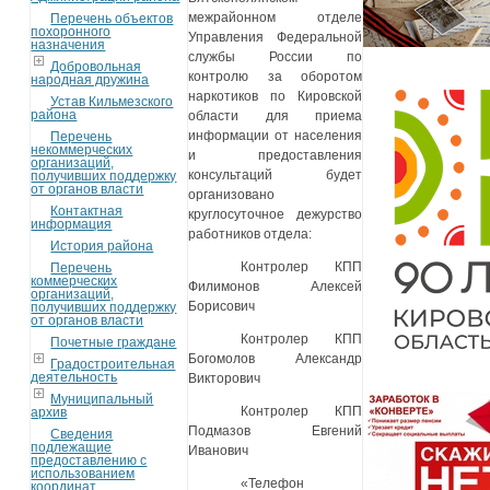
межрайонном отделе
Перечень объектов
похоронного
Управления Федеральной
назначения
службы России по
Добровольная
контролю за оборотом
народная дружина
наркотиков по Кировской
Устав Кильмезского
района
области для приема
информации от населения
Перечень
некоммерческих
и предоставления
организаций,
консультаций будет
получивших поддержку
от органов власти
организовано
Контактная
круглосуточное дежурство
информация
работников отдела:
История района
Контролер КПП
Перечень
коммерческих
Филимонов Алексей
организаций,
Борисович
получивших поддержку
от органов власти
Контролер КПП
Почетные граждане
Богомолов Александр
Градостроительная
деятельность
Викторович
Муниципальный
Контролер КПП
архив
Подмазов Евгений
Сведения
подлежащие
Иванович
предоставлению с
использованием
«Телефон
координат