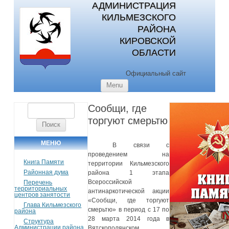
АДМИНИСТРАЦИЯ
КИЛЬМЕЗСКОГО
РАЙОНА
КИРОВСКОЙ
ОБЛАСТИ
Официальный сайт
Skip to content
Menu
Сообщи, где
Найти:
торгуют смерьтю
МЕНЮ
В связи с
проведением на
Книга Памяти
территории Кильмезского
Районная дума
района 1 этапа
Всероссийской
Перечень
территориальных
антинаркотической акции
центров занятости
«Сообщи, где торгуют
Глава Кильмезского
смерьтю» в период с 17 по
района
28 марта 2014 года в
Структура
Администрации района
Вятскополянском