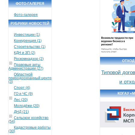
ФОТО-ГАЛЕРЕЯ
Фото-галерея
РУБРИКИ НОВОСТЕЙ
Инвестиции (1)
Конкуренция (1)
Строительство (1)
КДН и ЗП (2)
Роскомнадзор (2)
ОТХО
Правовые акты
Администрации (27)
Типовой дого
Областной
природоохранный центр
и отх
(3)
Спорт (4)
КОГАУ «
ГО и ЧС (9)
Лес (20)
Молодёжи (20)
ДНД (21)
Сельское хозяйство
(54)
Кадастровые работы
(30)