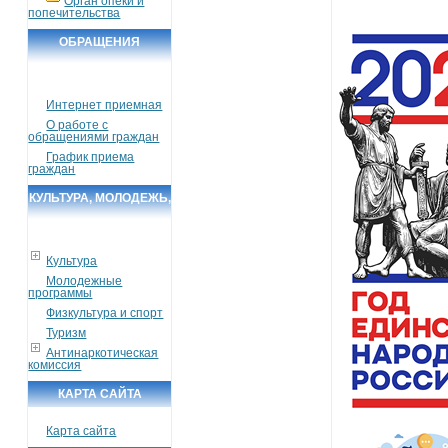
Орган опеки и
попечительства
ОБРАЩЕНИЯ
ГРАЖДАН
Интернет приемная
О работе с
обращениями граждан
График приема
граждан
КУЛЬТУРА, МОЛОДЕЖЬ,
СПОРТ, ТУРИЗМ
Культура
Молодежные
программы
Физкультура и спорт
Туризм
Антинаркотическая
комиссия
КАРТА САЙТА
Карта сайта