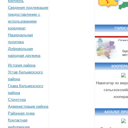
контроль
Сведения подлежащие
предоставлению с
использованием
координат
ГОЛОСУ
Национальная
политика
Добровольная
народная дружина
История района
КООПЕР
Устав Кильмезского
района
Навигатор по мер
Глава Кильмезского
сельскохозяй
района
коопера
Структура
Администрации района
КАТАЛОГ ПР
Районная дума
Контактная
информация