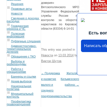
доверия»
Решения
Вятскополянского МРО
Правовые акты
Управления Федеральной
Новости
службы России по
Сведения о доходах,
контролю за оборотом
расходах
наркотиков по Кировской
Гражданская
области (83334) 6-14-01
оборона и ЧС
Есть во
Полезная
информация
Публичные слушания
Написать о
Административно-
территориальное
This entry was posted in
деление
Новости
on
13.03.2014
by
Обращение с ТКО
Виктор Шутов
.
Выборы и
референдумы
Работа с
обращениями
←
Поддержка
Жителям
Post navigation
Баннеры и ссылки
и развитие
Кильмезского
Архив выборов
малого и
района:
→
Национальная
политика
среднего
Муниципальный
предпринимательства
контроль
Профилактика
правонарушений