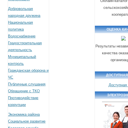
Онлайн-каталог
сельскохозяй
Добровольная
кооперат
народная дружина
Национальная
политика
ОЦЕНКА КА
Водоснабжение
Градостроительная
Результаты незав
деятельность
качества оказ
Муниципальный
организа
контроль
Гражданская оборона и
ДОСТУПНАЯ
ЧС
Публичные слушания
Доступная
Обращение с ТКО
ЭЛЕКТРОЭ
Противодействие
коррупции
Экономика района
Социальное развитие