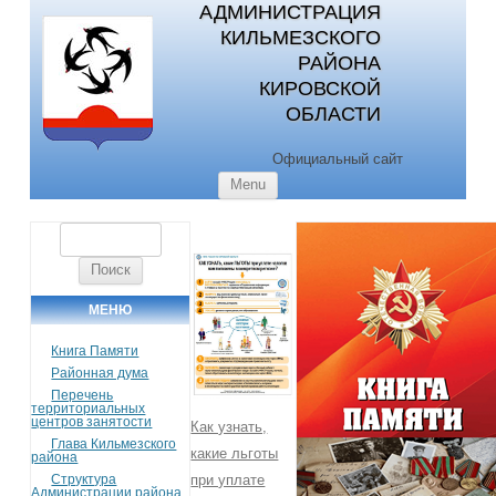
АДМИНИСТРАЦИЯ
КИЛЬМЕЗСКОГО
РАЙОНА
КИРОВСКОЙ
ОБЛАСТИ
Официальный сайт
Skip to content
Menu
Найти:
МЕНЮ
Книга Памяти
Районная дума
Перечень
территориальных
центров занятости
Как узнать,
Глава Кильмезского
какие льготы
района
Структура
при уплате
Администрации района