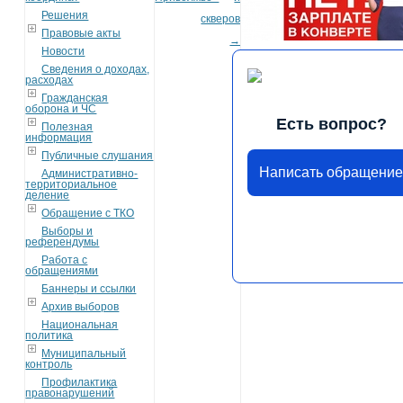
Решения
скверов
Правовые акты
→
Новости
Сведения о доходах,
расходах
Гражданская
оборона и ЧС
Есть вопрос?
Полезная
информация
Публичные слушания
Написать обращени
Административно-
территориальное
деление
Обращение с ТКО
Выборы и
референдумы
Работа с
обращениями
Баннеры и ссылки
Архив выборов
Национальная
политика
Муниципальный
контроль
Профилактика
правонарушений