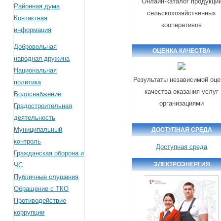
Онлайн-каталог продукци
Районная дума
сельскохозяйственных
Контактная
кооперативов
информация
Добровольная
ОЦЕНКА КАЧЕСТВА
народная дружина
Национальная
Результаты независимой оце
политика
качества оказания услуг
Водоснабжение
организациями
Градостроительная
деятельность
Муниципальный
ДОСТУПНАЯ СРЕДА
контроль
Доступная среда
Гражданская оборона и
ЭЛЕКТРОЭНЕРГИЯ
ЧС
Публичные слушания
Обращение с ТКО
Противодействие
коррупции