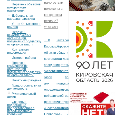
налогов вам
Перечень объектов
похоронного
положены в
назначения
конкретном
Добровольная
народная дружина
регионе?
Устав Кильмезского
района
25.02.2021
Перечень
некоммерческих
организаций,
←
В
Жителей
Post navigation
получивших поддержку
от органов власти
Кировской
Кировской
Контактная
информация
области
области
История района
состоялось
приглашают
Перечень
заседание
стать
коммерческих
организаций,
экспертного
волонтерами
получивших поддержку
от органов власти
жюри
по
Почетные граждане
для
поддержке
Градостроительная
деятельность
определения
голосования
Муниципальный
победителей
за
архив
Сведения
фестиваля
благоустройство
подлежащие
предоставлению с
«Театральное
парков
использованием
координат
Приволжье»
и