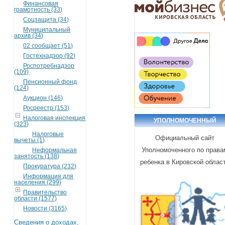
Финансовая
грамотность (33)
Соцзащита (34)
Муниципальный
архив (34)
02 сообщает (51)
Гостехнадзор (92)
Роспотребнадзор
(109)
Пенсионный фонд
(124)
Аукцион (146)
Росреестр (153)
Налоговая инспекция
УПОЛНОМОЧЕННЫЙ
(323)
Налоговые
Официальный сайт
вычеты (1)
Уполномоченного по права
Неформальная
занятость (138)
ребенка в Кировской облас
Прокуратура (232)
Информация для
населения (299)
Правительство
области (1577)
Новости (3165)
Сведения о доходах,