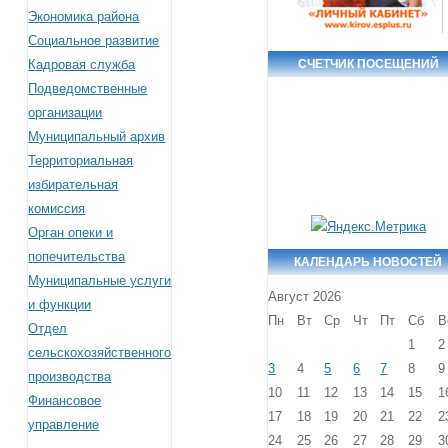
Экономика района
Социальное развитие
Кадровая служба
СЧЕТЧИК ПОСЕЩЕНИЙ
Подведомственные
организации
Муниципальный архив
Территориальная
избирательная
комиссия
Орган опеки и
попечительства
КАЛЕНДАРЬ НОВОСТЕЙ
Муниципальные услуги
Август 2026
и функции
Пн
Вт
Ср
Чт
Пт
Сб
В
Отдел
1
2
сельскохозяйственного
3
4
5
6
7
8
9
производства
10
11
12
13
14
15
1
Финансовое
17
18
19
20
21
22
2
управление
24
25
26
27
28
29
3