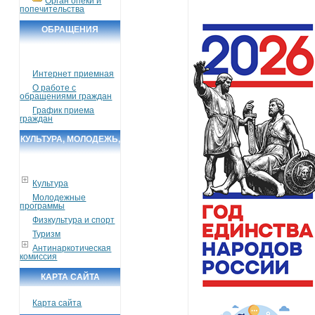
Орган опеки и
попечительства
ОБРАЩЕНИЯ
ГРАЖДАН
Интернет приемная
О работе с
обращениями граждан
График приема
граждан
КУЛЬТУРА, МОЛОДЕЖЬ,
СПОРТ, ТУРИЗМ
Культура
Молодежные
программы
Физкультура и спорт
Туризм
Антинаркотическая
комиссия
КАРТА САЙТА
Карта сайта