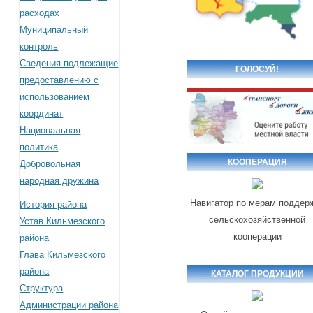
расходах
Муниципальный
контроль
Сведения подлежащие
ГОЛОСУЙ!
предоставлению с
использованием
координат
Национальная
политика
КООПЕРАЦИЯ
Добровольная
народная дружина
Навигатор по мерам поддер
История района
сельскохозяйственной
Устав Кильмезского
кооперации
района
Глава Кильмезского
района
КАТАЛОГ ПРОДУКЦИИ
Структура
Администрации района