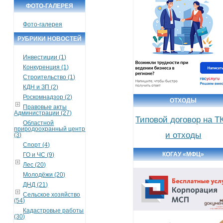
ФОТО-ГАЛЕРЕЯ
Фото-галерея
РУБРИКИ НОВОСТЕЙ
Инвестиции (1)
Конкуренция (1)
Строительство (1)
КДН и ЗП (2)
Роскомнадзор (2)
ОТХОДЫ
Правовые акты
Администрации (27)
Типовой договор на Т
Областной
природоохранный центр
и отходы
(3)
Спорт (4)
КОГАУ «МФЦ»
ГО и ЧС (9)
Лес (20)
Молодёжи (20)
ДНД (21)
Сельское хозяйство
(54)
Кадастровые работы
(30)