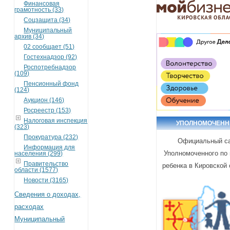
Финансовая
грамотность (33)
Соцзащита (34)
Муниципальный
архив (34)
02 сообщает (51)
Гостехнадзор (92)
Роспотребнадзор
(109)
Пенсионный фонд
(124)
Аукцион (146)
Росреестр (153)
Налоговая инспекция
УПОЛНОМОЧЕН
(323)
Прокуратура (232)
Официальный с
Информация для
Уполномоченного по
населения (299)
Правительство
ребенка в Кировской
области (1577)
Новости (3165)
Сведения о доходах,
расходах
Муниципальный