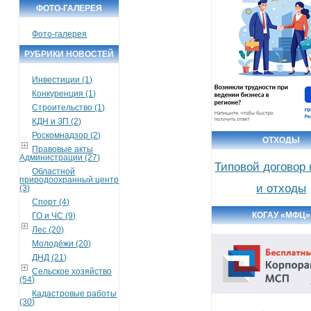
ФОТО-ГАЛЕРЕЯ
Фото-галерея
РУБРИКИ НОВОСТЕЙ
Инвестиции (1)
Конкуренция (1)
Строительство (1)
КДН и ЗП (2)
Роскомнадзор (2)
ОТХОДЫ
Правовые акты
Администрации (27)
Типовой договор
Областной
природоохранный центр
и отходы
(3)
Спорт (4)
КОГАУ «МФЦ»
ГО и ЧС (9)
Лес (20)
Молодёжи (20)
ДНД (21)
Сельское хозяйство
(54)
Кадастровые работы
(30)