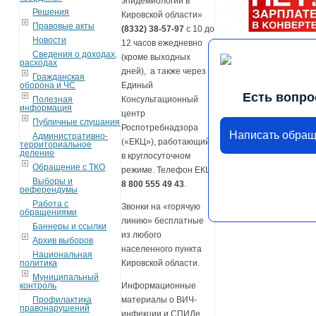
эпидемиологии в
Решения
Кировской области»
Правовые акты
(8332) 38-57-97
с 10 до
Новости
12 часов ежедневно
Сведения о доходах,
(кроме выходных
расходах
дней), а также через
Гражданская
оборона и ЧС
Единый
Есть вопро
Полезная
Консультационный
информация
центр
Публичные слушания
Роспотребнадзора
Написать обра
Административно-
(«ЕКЦ»), работающий
территориальное
деление
в круглосуточном
Обращение с ТКО
режиме. Телефон ЕКЦ
Выборы и
8 800 555 49 43
.
референдумы
Работа с
Звонки на «горячую
обращениями
линию» бесплатные
Баннеры и ссылки
из любого
Архив выборов
населенного пункта
Национальная
политика
Кировской области.
Муниципальный
контроль
Информационные
Профилактика
материалы о ВИЧ-
правонарушений
инфекции и СПИДе