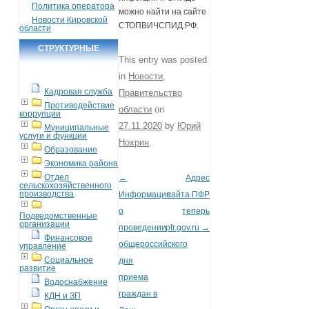
Политика оператора
можно найти на сайте
Новости Кировской
СТОПВИЧСПИД.РФ.
области
СТРУКТУРНЫЕ
This entry was posted
ПОДРАЗДЕЛЕНИЯ
in
Новости
,
Кадровая служба
Правительство
Противодействие
области
on
коррупции
27.11.2020
by
Юрий
Муниципальные
услуги и функции
Нохрин
.
Образование
Экономика района
Отдел
←
Адрес
Post navigation
сельскохозяйственного
производства
Информация
сайта ПФР
о
теперь
Подведомственные
организации
проведении
pfr.gov.ru
→
Финансовое
общероссийского
управление
Социальное
дня
развитие
приема
Водоснабжение
граждан в
КДН и ЗП