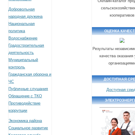
Онлайн-каталог про
сельскохозяйстве
Добровольная
кооперативов
народная дружина
Национальная
политика
ОЦЕНКА КАЧЕС
Водоснабжение
Градостроительная
Результаты независим
деятельность
качества оказания 
Муниципальный
организациям
контроль
Гражданская оборона и
ДОСТУПНАЯ СР
ЧС
Публичные слушания
Доступная сре
Обращение с ТКО
ЭЛЕКТРОЭНЕРГ
Противодействие
коррупции
Экономика района
Социальное развитие