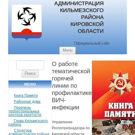
АДМИНИСТРАЦИЯ
КИЛЬМЕЗСКОГО
РАЙОНА
КИРОВСКОЙ
ОБЛАСТИ
Официальный сайт
Skip to content
Menu
О работе
Найти:
тематической
горячей
МЕНЮ
линии по
профилактике
Книга Памяти
ВИЧ-
Районная дума
инфекции
Перечень
территориальных
центров занятости
Глава Кильмезского
Управление
района
Роспотребнадзора по
Структура
Администрации района
Кировской области