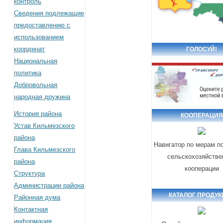
контроль
Сведения подлежащие
предоставлению с
использованием
координат
ГОЛОСУЙ!
Национальная
политика
Добровольная
народная дружина
История района
КООПЕРАЦИЯ
Устав Кильмезского
района
Навигатор по мерам п
Глава Кильмезского
сельскохозяйстве
района
кооперации
Структура
Администрации района
КАТАЛОГ ПРОДУ
Районная дума
Контактная
информация