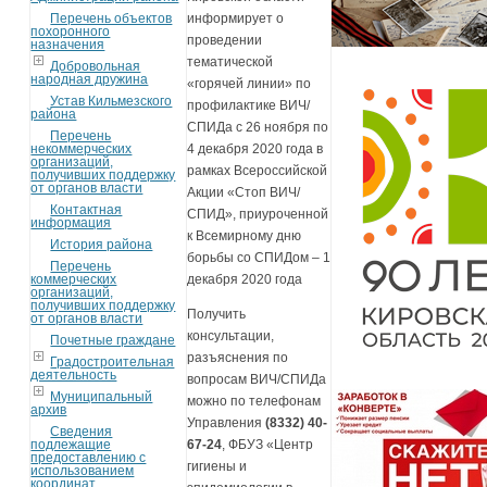
Перечень объектов
информирует о
похоронного
проведении
назначения
тематической
Добровольная
народная дружина
«горячей линии» по
Устав Кильмезского
профилактике ВИЧ/
района
СПИДа с 26 ноября по
Перечень
некоммерческих
4 декабря 2020 года в
организаций,
рамках Всероссийской
получивших поддержку
от органов власти
Акции «Стоп ВИЧ/
Контактная
СПИД», приуроченной
информация
к Всемирному дню
История района
борьбы со СПИДом – 1
Перечень
коммерческих
декабря 2020 года
организаций,
получивших поддержку
Получить
от органов власти
консультации,
Почетные граждане
разъяснения по
Градостроительная
деятельность
вопросам ВИЧ/СПИДа
Муниципальный
можно по телефонам
архив
Управления
(8332) 40-
Сведения
подлежащие
67-24
, ФБУЗ «Центр
предоставлению с
гигиены и
использованием
координат