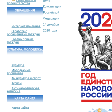
Орган опеки и
День
попечительства
Конституции
ОБРАЩЕНИЯ
Российской
ГРАЖДАН
Федерации
14 декабря
Интернет приемная
2020 года
О работе с
обращениями граждан
График приема
граждан
КУЛЬТУРА, МОЛОДЕЖЬ,
СПОРТ, ТУРИЗМ
Культура
Молодежные
программы
Физкультура и спорт
Туризм
Антинаркотическая
комиссия
КАРТА САЙТА
Карта сайта