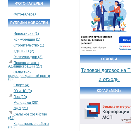
ФОТО-ГАЛЕРЕЯ
Фото-галерея
РУБРИКИ НОВОСТЕЙ
Инвестиции (1)
Конкуренция (1)
Строительство (1)
КДН и ЗП (2)
Роскомнадзор (2)
ОТХОДЫ
Правовые акты
Администрации (27)
Типовой договор на 
Областной
природоохранный центр
и отходы
(3)
Спорт (4)
КОГАУ «МФЦ»
ГО и ЧС (9)
Лес (20)
Молодёжи (20)
ДНД (21)
Сельское хозяйство
(54)
Кадастровые работы
(30)