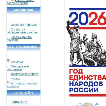
Орган опеки и
попечительства
ОБРАЩЕНИЯ
ГРАЖДАН
Интернет приемная
О работе с
обращениями граждан
График приема
граждан
КУЛЬТУРА, МОЛОДЕЖЬ,
СПОРТ, ТУРИЗМ
Культура
Молодежные
программы
Физкультура и спорт
Туризм
Антинаркотическая
комиссия
КАРТА САЙТА
Карта сайта