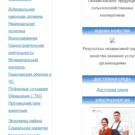
Онлайн-каталог продукц
сельскохозяйственных
Добровольная
кооперативов
народная дружина
Национальная
политика
ОЦЕНКА КАЧЕСТВА
Водоснабжение
Градостроительная
Результаты независимой оц
деятельность
качества оказания услу
Муниципальный
организациями
контроль
Гражданская оборона и
ДОСТУПНАЯ СРЕДА
ЧС
Публичные слушания
Доступная среда
Обращение с ТКО
ЭЛЕКТРОЭНЕРГИЯ
Противодействие
коррупции
Экономика района
Социальное развитие