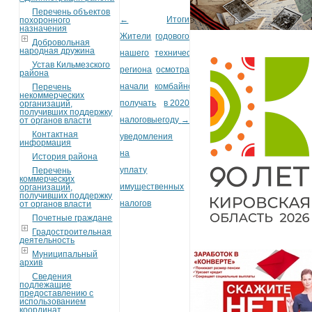
Перечень объектов
←
Итоги
похоронного
Post navigation
назначения
Жители
годового
Добровольная
народная дружина
нашего
технического
Устав Кильмезского
региона
осмотра
района
начали
комбайнов
Перечень
некоммерческих
получать
в 2020
организаций,
получивших поддержку
налоговые
году
→
от органов власти
Контактная
уведомления
информация
на
История района
уплату
Перечень
коммерческих
имущественных
организаций,
получивших поддержку
налогов
от органов власти
Почетные граждане
Градостроительная
деятельность
Муниципальный
архив
Сведения
подлежащие
предоставлению с
использованием
координат