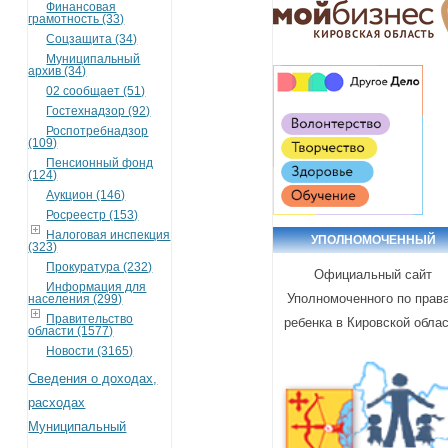
Финансовая
грамотность (33)
Соцзащита (34)
Муниципальный
архив (34)
02 сообщает (51)
Гостехнадзор (92)
Роспотребнадзор
(109)
Пенсионный фонд
(124)
Аукцион (146)
Росреестр (153)
Налоговая инспекция
УПОЛНОМОЧЕННЫЙ
(323)
Прокуратура (232)
Официальный сайт
Информация для
Уполномоченного по прав
населения (299)
Правительство
ребенка в Кировской обла
области (1577)
Новости (3165)
Сведения о доходах,
расходах
Муниципальный