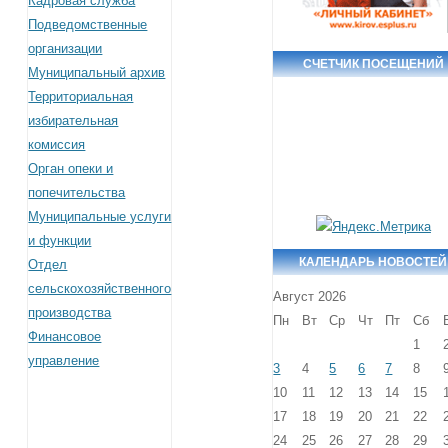
Кадровая служба
Подведомственные
организации
СЧЕТЧИК ПОСЕЩЕНИЙ
Муниципальный архив
Территориальная
избирательная
комиссия
Орган опеки и
попечительства
Муниципальные услуги
и функции
КАЛЕНДАРЬ НОВОСТЕЙ
Отдел
сельскохозяйственного
Август 2026
производства
Пн
Вт
Ср
Чт
Пт
Сб
Финансовое
1
управление
3
4
5
6
7
8
10
11
12
13
14
15
17
18
19
20
21
22
24
25
26
27
28
29