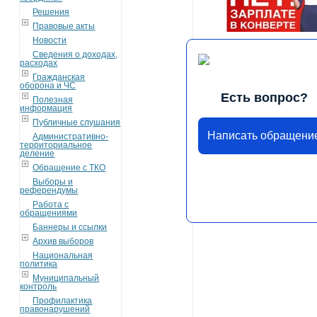
Решения
Правовые акты
Новости
Сведения о доходах,
расходах
Гражданская
оборона и ЧС
Есть вопрос?
Полезная
информация
Публичные слушания
Написать обращени
Административно-
территориальное
деление
Обращение с ТКО
Выборы и
референдумы
Работа с
обращениями
Баннеры и ссылки
Архив выборов
Национальная
политика
Муниципальный
контроль
Профилактика
правонарушений