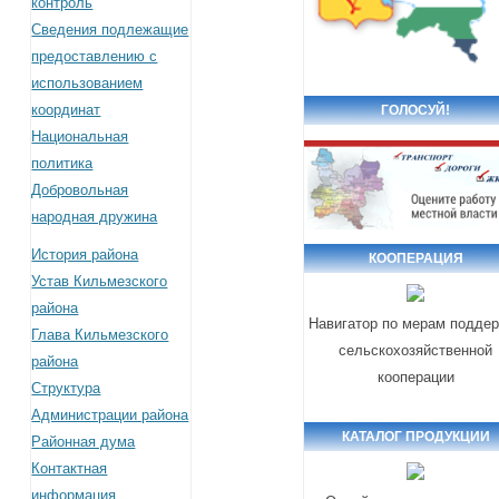
контроль
Сведения подлежащие
предоставлению с
использованием
координат
ГОЛОСУЙ!
Национальная
политика
Добровольная
народная дружина
История района
КООПЕРАЦИЯ
Устав Кильмезского
района
Навигатор по мерам подде
Глава Кильмезского
сельскохозяйственной
района
кооперации
Структура
Администрации района
КАТАЛОГ ПРОДУКЦИИ
Районная дума
Контактная
информация