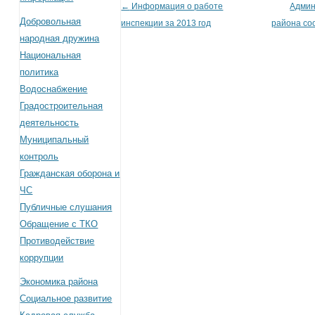
←
Информация о работе
Админ
Post navigation
Добровольная
инспекции за 2013 год
района со
народная дружина
Национальная
политика
Водоснабжение
Градостроительная
деятельность
Муниципальный
контроль
Гражданская оборона и
ЧС
Публичные слушания
Обращение с ТКО
Противодействие
коррупции
Экономика района
Социальное развитие