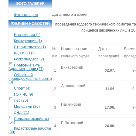
ФОТО-ГАЛЕРЕЯ
Дата, место и время
Фото-галерея
РУБРИКИ НОВОСТЕЙ
проведения годового технического осмотра т
прицепов физических лиц в 20
Инвестиции (1)
Конкуренция (1)
Строительство (1)
№
Наименование
Дата
Время
КДН и ЗП (2)
п/п
сельского округа
проведения
прове
Роскомнадзор (2)
Правовые акты
Вихаревский
Администрации (27)
1
02.07.
9
Областной
природоохранный центр
(3)
Дамаскинский
Спорт (4)
2
11.06
9
ГО и ЧС (9)
Лес (20)
Паскинский
Молодёжи (20)
3
17.06.
9
ДНД (21)
Сельское хозяйство
(54)
Р. Ватажский
4
24.06.
9
Кадастровые работы
(30)