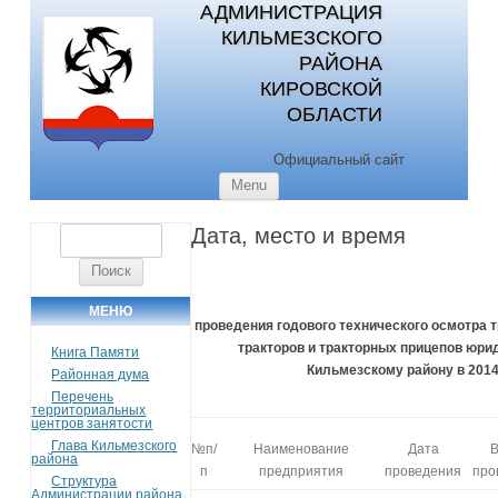
АДМИНИСТРАЦИЯ
КИЛЬМЕЗСКОГО
РАЙОНА
КИРОВСКОЙ
ОБЛАСТИ
Официальный сайт
Skip to content
Menu
Дата, место и время
Найти:
МЕНЮ
проведения годового технического осмотра 
тракторов и тракторных прицепов юри
Книга Памяти
Кильмезскому району в 2014
Районная дума
Перечень
территориальных
центров занятости
Глава Кильмезского
№п/
Наименование
Дата
района
п
предприятия
проведения
про
Структура
Администрации района