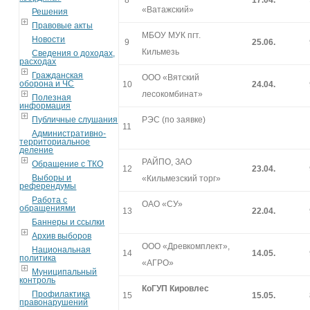
8
17.04.
«Ватажский»
Решения
Правовые акты
МБОУ МУК пгт.
Новости
9
25.06.
Кильмезь
Сведения о доходах,
расходах
Гражданская
ООО «Вятский
оборона и ЧС
10
24.04.
лесокомбинат»
Полезная
информация
Публичные слушания
РЭС (по заявке)
11
Административно-
территориальное
деление
РАЙПО, ЗАО
Обращение с ТКО
12
23.04.
Выборы и
«Кильмезский торг»
референдумы
Работа с
ОАО «СУ»
обращениями
13
22.04.
Баннеры и ссылки
Архив выборов
ООО «Древкомплект»,
Национальная
14
14.05.
политика
«АГРО»
Муниципальный
контроль
КоГУП Кировлес
Профилактика
15
15.05.
правонарушений