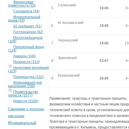
Финансовая
Селинский
грамотность (33)
5
19.06
9
Соцзащита (34)
Муниципальный
архив (34)
М. Кильмезский
6
18.06
9
02 сообщает (51)
Гостехнадзор (92)
Роспотребнадзор
Чернушский
(109)
7
19.06
13
Пенсионный фонд
(124)
Аукцион (146)
Зимнякский
8
03.07
9
Росреестр (153)
Налоговая инспекция
(323)
Бурашевский
Прокуратура (232)
9
26.06
9
Информация для
населения (299)
Правительство
области (1577)
Примечание: тракторы и тракторные прицепы
Новости (3165)
фермерским хозяйствам и частным лицам пред
Сведения о доходах,
технический осмотр в сроки, установленные дл
расходах
технического осмотра в предприятиях и органи
Трактора и тракторные прицепы, принадлежащ
Муниципальный
проживающим в п. Кильмезь, предоставляются 