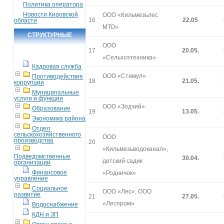
Политика оператора
Новости Кировской
ООО «Кильмезьлес
16
22.05
области
МТО»
СТРУКТУРНЫЕ
ООО
ПОДРАЗДЕЛЕНИЯ
17
20.05.
«Сельхозтехника»
Кадровая служба
ООО «Стимул»
Противодействие
18
21.05.
коррупции
Муниципальные
услуги и функции
ООО «Зодчий»
Образование
19
13.05.
Экономика района
Отдел
сельскохозяйственного
ООО
производства
20
«Кильмезьводоканал»,
Подведомственные
30.04.
детский садик
организации
Финансовое
«Родничок»
управление
Социальное
ООО «Лес», ООО
развитие
21
27.05.
«Леспром»
Водоснабжение
КДН и ЗП