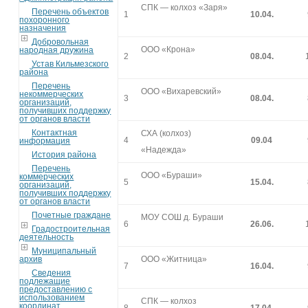
СПК — колхоз «Заря»
Перечень объектов
1
10.04.
похоронного
назначения
Добровольная
ООО «Крона»
народная дружина
2
08.04.
Устав Кильмезского
района
Перечень
ООО «Вихаревский»
некоммерческих
3
08.04.
организаций,
получивших поддержку
от органов власти
Контактная
СХА (колхоз)
4
09.04
информация
«Надежда»
История района
Перечень
ООО «Бураши»
коммерческих
5
15.04.
организаций,
получивших поддержку
от органов власти
Почетные граждане
МОУ СОШ д. Бураши
6
26.06.
Градостроительная
деятельность
Муниципальный
архив
ООО «Житница»
7
16.04.
Сведения
подлежащие
предоставлению с
использованием
СПК — колхоз
координат