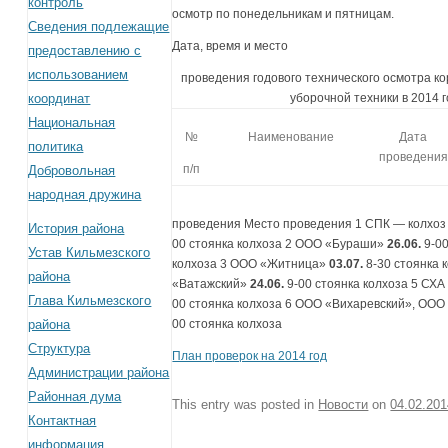
контроль
осмотр по понедельникам и пятницам.
Сведения подлежащие
Дата, время и место
предоставлению с
использованием
проведения годового технического осмотра к
координат
уборочной техники в 2014 г
Национальная
№
Наименование
Дата
политика
проведения
п/п
Добровольная
народная дружина
проведения Место проведения 1 СПК — колхо
История района
00 стоянка колхоза 2 ООО «Бураши»
26.06.
9-0
Устав Кильмезского
колхоза 3 ООО «Житница»
03.07.
8-30 стоянка 
района
«Ватажский»
24.06.
9-00 стоянка колхоза 5 СХ
Глава Кильмезского
00 стоянка колхоза 6 ООО «Вихаревский», ОО
района
00 стоянка колхоза
Структура
План проверок на 2014 год
Администрации района
Районная дума
This entry was posted in
Новости
on
04.02.20
Контактная
информация