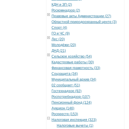
КДН и ЗП (2)
Роскомнадзор (2)
Правовые акты Администрации (27)
Областной природоохранный центр (3)
Спорт (4)
ГО и ЧС (9)
Лес (20)
Молодёжи (20)
ДНД (21)
Сельское хозяйство (54)
Кадастровые работы (30)
Финансовая грамотность (33)
Соцзащита (34)
Муниципальный архив (34)
02 сообщает (51)
Гостехнадзор (92)
Роспотребнадзор (107)
Пенсионный фонд (124)
Аукцион (146)
Росреестр (153)
Налоговая инспекция (323)
Налоговые вычеты (1)