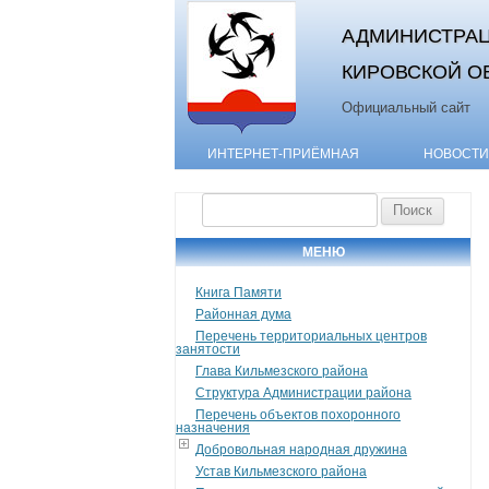
АДМИНИСТРАЦ
КИРОВСКОЙ О
Официальный сайт
ИНТЕРНЕТ-ПРИЁМНАЯ
НОВОСТИ
Найти:
МЕНЮ
Книга Памяти
Районная дума
Перечень территориальных центров
занятости
Глава Кильмезского района
Структура Администрации района
Перечень объектов похоронного
назначения
Добровольная народная дружина
Устав Кильмезского района