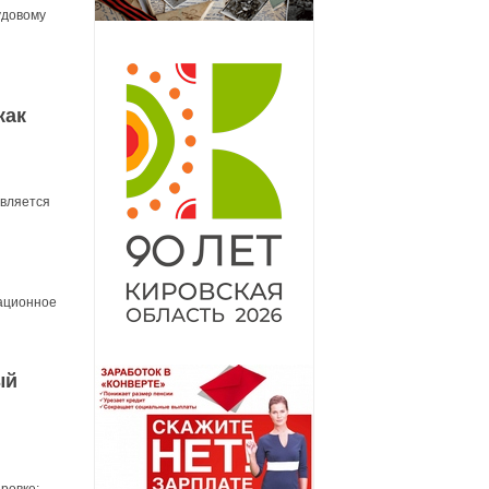
удовому
как
твляется
ационное
ый
ровке;