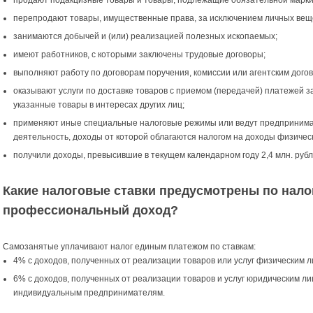
перепродают товары, имущественные права, за исключением личных вещ
занимаются добычей и (или) реализацией полезных ископаемых;
имеют работников, с которыми заключены трудовые договоры;
выполняют работу по договорам поручения, комиссии или агентским дого
оказывают услуги по доставке товаров с приемом (передачей) платежей з
указанные товары в интересах других лиц;
применяют иные специальные налоговые режимы или ведут предприним
деятельность, доходы от которой облагаются налогом на доходы физическ
получили доходы, превысившие в текущем календарном году 2,4 млн. рубл
Какие налоговые ставки предусмотрены по нало
профессиональный доход?
Самозанятые уплачивают налог единым платежом по ставкам:
4% с доходов, полученных от реализации товаров или услуг физическим л
6% с доходов, полученных от реализации товаров и услуг юридическим ли
индивидуальным предпринимателям.