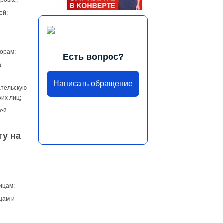
ей;
ворам;
Есть вопрос?
а
Написать обращение
ательскую
их лиц;
ей.
гу на
ицам;
цам и