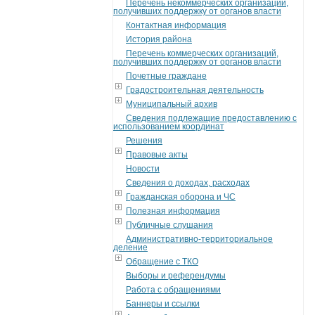
Перечень некоммерческих организаций,
получивших поддержку от органов власти
Контактная информация
История района
Перечень коммерческих организаций,
получивших поддержку от органов власти
Почетные граждане
Градостроительная деятельность
Муниципальный архив
Сведения подлежащие предоставлению с
использованием координат
Решения
Правовые акты
Новости
Сведения о доходах, расходах
Гражданская оборона и ЧС
Полезная информация
Публичные слушания
Административно-территориальное
деление
Обращение с ТКО
Выборы и референдумы
Работа с обращениями
Баннеры и ссылки