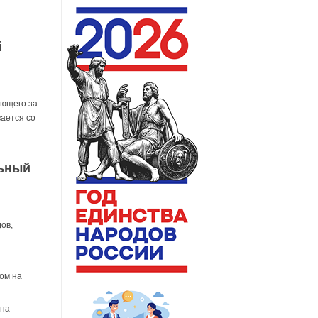
й
ующего за
ается со
льный
ов,
гом на
 на