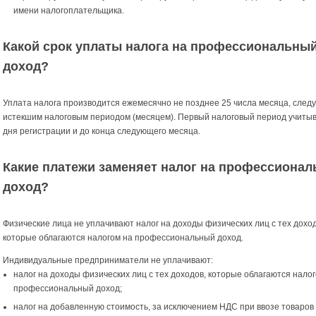
имени налогоплательщика.
Какой срок уплаты налога на профессиональны
доход?
Уплата налога производится ежемесячно не позднее 25 числа месяца, след
истекшим налоговым периодом (месяцем). Первый налоговый период учитыв
дня регистрации и до конца следующего месяца.
Какие платежи заменяет налог на профессиона
доход?
Физические лица не уплачивают налог на доходы физических лиц с тех доход
которые облагаются налогом на профессиональный доход.
Индивидуальные предприниматели не уплачивают:
налог на доходы физических лиц с тех доходов, которые облагаются нало
профессиональный доход;
налог на добавленную стоимость, за исключением НДС при ввозе товаров