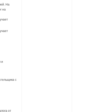
ей. На
г на
лучает
лучает
?
 и
ательщика с
алога от