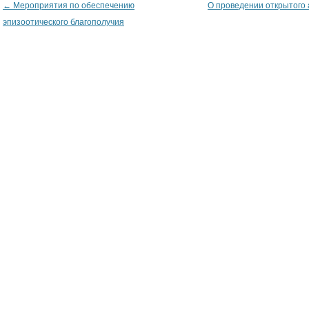
←
Мероприятия по обеспечению
О проведении открытого
Post navigation
эпизоотического благополучия