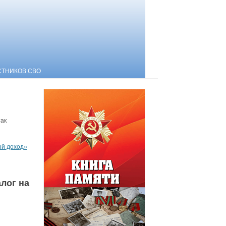
СТНИКОВ СВО
так
й доход»
лог на