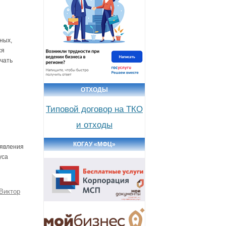
ных,
ся
чать
ОТХОДЫ
Типовой договор на ТКО
и отходы
КОГАУ «МФЦ»
аявления
уса
Виктор