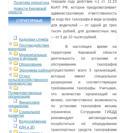
текущем году действие ч.1 ст. 11.23
Политика оператора
КоАП РФ, которое предусматривает
Новости Кировской
области
административную ответственность
за езду без тахографа в виде штрафа
СТРУКТУРНЫЕ
для водителей — от одной до трех
ПОДРАЗДЕЛЕНИЯ
тысяч рублей, для должностных лиц
— от 5 до 10 тысяч рублей.
Кадровая служба
Противодействие
В настоящее время на
коррупции
территории Кировской области
Муниципальные
услуги и функции
деятельность по установке и
Образование
обслуживанию тахографов
Экономика района
осуществляет всего 5 организаций,
Отдел
которые имеют специальное
сельскохозяйственного
разрешение и соответствующие
производства
требованиям тахографы. Учитывая,
Подведомственные
что количество организаций не
организации
велико, соответственно возможность
Финансовое
управление
по установке тахографов весьма
Социальное
ограничена.
Сотрудники ГИБДД
развитие
рекомендуют автовладельцам
Водоснабжение
позаботиться об оборудовании
КДН и ЗП
транспортных средств тахографами