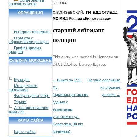
Орган опеки и
заранее.
попечительства
О.В.ЗИЗЕВСКИЙ,
ГИ
БДД ОГИБДД
ОБРАЩЕНИЯ
МО МВД России «Кильмезский»
ГРАЖДАН
старший лейтенант
Интернет приемная
О работе с
полиции
обращениями граждан
График приема
граждан
This entry was posted in
Новости
on
КУЛЬТУРА, МОЛОДЕЖЬ,
24.01.2014
by
Виктор Шутов
.
СПОРТ, ТУРИЗМ
Культура
←
Выкуп по 159-
Не учел дорожные
Post navigation
Молодежные
ФЗ
и погодные
программы
(административного
условия
→
Физкультура и спорт
Туризм
здания с
Антинаркотическая
земельным
комиссия
участком по ул.
КАРТА САЙТА
Советская, 80 пгт
Кильмезь).
Карта сайта