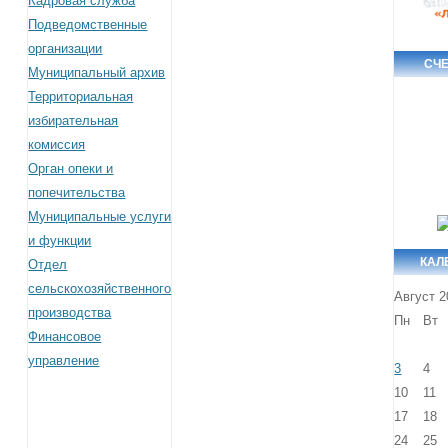
Кадровая служба
Подведомственные
организации
СЧ
Муниципальный архив
Территориальная
избирательная
комиссия
Орган опеки и
попечительства
Муниципальные услуги
и функции
КАЛ
Отдел
сельскохозяйственного
Август 2
производства
Пн
Вт
Финансовое
управление
3
4
10
11
17
18
24
25