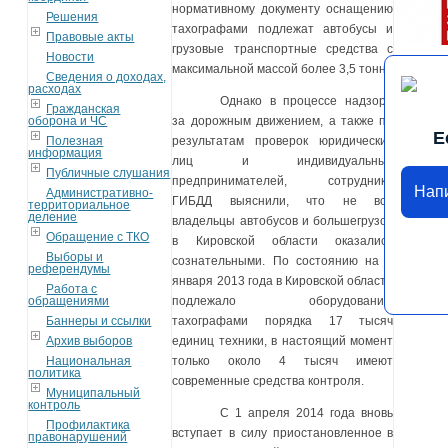
нормативному документу оснащению
Решения
тахографами подлежат автобусы и
Правовые акты
грузовые транспортные средства с
Новости
максимальной массой более 3,5 тонн.
Сведения о доходах,
расходах
Однако в процессе надзора
Гражданская
оборона и ЧС
за дорожным движением, а также по
Е
Полезная
результатам проверок юридических
информация
лиц и индивидуальных
Публичные слушания
предпринимателей, сотрудники
Нап
Административно-
ГИБДД выяснили, что не все
территориальное
деление
владельцы автобусов и большегрузов
Обращение с ТКО
в Кировской области оказались
Выборы и
сознательными. По состоянию на 1
референдумы
января 2013 года в Кировской области
Работа с
обращениями
подлежало оборудованию
Баннеры и ссылки
тахографами порядка 17 тысяч
Архив выборов
единиц техники, в настоящий момент
Национальная
только около 4 тысяч имеют
политика
современные средства контроля.
Муниципальный
контроль
С 1 апреля 2014 года вновь
Профилактика
вступает в силу приостановленное в
правонарушений