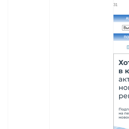
31
А
Арх
нов
ПО
П