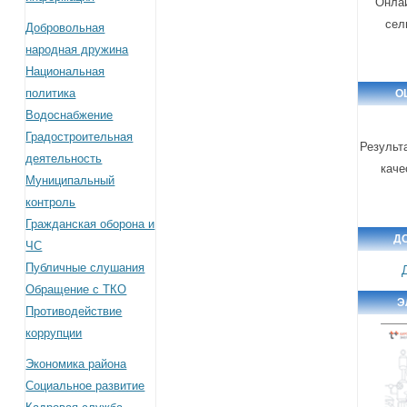
Онлай
сел
Добровольная
народная дружина
Национальная
политика
О
Водоснабжение
Градостроительная
Результ
деятельность
каче
Муниципальный
контроль
Гражданская оборона и
Д
ЧС
Публичные слушания
Обращение с ТКО
Э
Противодействие
коррупции
Экономика района
Социальное развитие