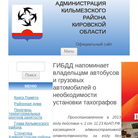
АДМИНИСТРАЦИЯ
КИЛЬМЕЗСКОГО
РАЙОНА
КИРОВСКОЙ
ОБЛАСТИ
Официальный сайт
Skip to content
Menu
ГИБДД напоминает
Найти:
владельцам автобусов
и грузовых
МЕНЮ
автомобилей о
необходимости
Книга Памяти
установки тахографов
Районная дума
Перечень
территориальных
центров занятости
Приостановленное в 2013
Глава Кильмезского
году действие ч. 1 ст. 11.23 КоАП РФ,
района
касающееся административной
Структура
ответственности за езду без
Администрации района