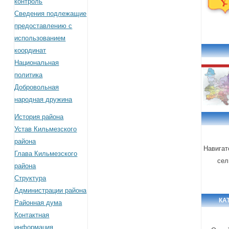
контроль
Сведения подлежащие
предоставлению с
использованием
координат
Национальная
политика
Добровольная
народная дружина
История района
Устав Кильмезского
района
Навигат
Глава Кильмезского
сел
района
Структура
Администрации района
КА
Районная дума
Контактная
информация