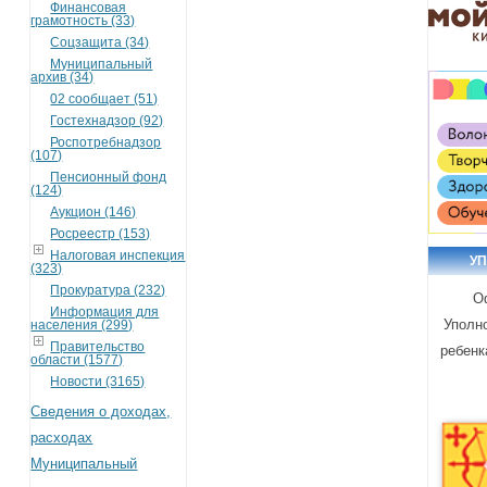
Финансовая
грамотность (33)
Соцзащита (34)
Муниципальный
архив (34)
02 сообщает (51)
Гостехнадзор (92)
Роспотребнадзор
(107)
Пенсионный фонд
(124)
Аукцион (146)
Росреестр (153)
Налоговая инспекция
У
(323)
Прокуратура (232)
О
Информация для
Уполн
населения (299)
Правительство
ребенк
области (1577)
Новости (3165)
Сведения о доходах,
расходах
Муниципальный