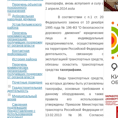
тахографа, вновь вступает в силу с
Перечень объектов
похоронного
1 апреля 2014 года
назначения
Добровольная
В соответствии с п.1 ст. 20
народная дружина
Федерального закона от 10 декабря
Устав Кильмезского
района
1995 года № 196-ФЗ “О безопасности
Перечень
дорожного движения” юридические
некоммерческих
лица и индивидуальные
организаций,
получивших поддержку
предприниматели, осуществляющие
от органов власти
на территории Российской Федерации
Контактная
информация
деятельность, связанную с
История района
эксплуатацией транспортных средств,
Перечень
обязаны оснастить транспортные
коммерческих
средства
тахографами.
организаций,
получивших поддержку
от органов власти
Виды транспортных средств,
Почетные граждане
на которых должны быть установлены
Градостроительная
тахографы, основные требования к
деятельность
данному оборудованию, а также
Муниципальный
архив
правила его использования
Сведения
утверждены Приказом Министерства
подлежащие
транспорта Российской Федерации от
предоставлению с
использованием
13.02.2013 №36. Согласно
координат