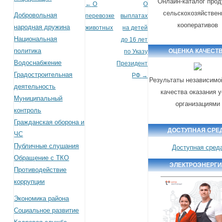
Онлайн-каталог прод
←
О
О
Post navigation
сельскохозяйстве
Добровольная
перевозке
выплатах
кооперативов
народная дружина
животных
на детей
Национальная
до 16 лет
политика
ОЦЕНКА КАЧЕСТ
по Указу
Водоснабжение
Президента
Градостроительная
РФ
→
Результаты независимо
деятельность
качества оказания 
Муниципальный
организациями
контроль
Гражданская оборона и
ДОСТУПНАЯ СРЕ
ЧС
Публичные слушания
Доступная сред
Обращение с ТКО
ЭЛЕКТРОЭНЕРГ
Противодействие
коррупции
Экономика района
Социальное развитие