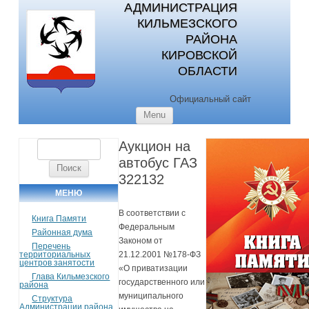
АДМИНИСТРАЦИЯ
КИЛЬМЕЗСКОГО
РАЙОНА
КИРОВСКОЙ
ОБЛАСТИ
Официальный сайт
Skip to content
Menu
Аукцион на
Найти:
автобус ГАЗ
322132
МЕНЮ
В соответствии с
Книга Памяти
Федеральным
Районная дума
Законом от
Перечень
территориальных
21.12.2001 №178-ФЗ
центров занятости
«О приватизации
Глава Кильмезского
государственного или
района
муниципального
Структура
Администрации района