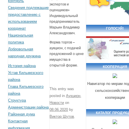
контроль
экспертов и
Сведения подлежащие
оценщиков»
предоставлению с
Индивидуальный
использованием
предприниматель
Марьин Владимир
координат
ГОЛОСУЙ!
Александрович.
Национальная
политика
Форма торгов
–
аукцион, с подачей
Добровольная
предложений о цене
народная дружина
имущества в
открытой форме.
История района
КООПЕРАЦИЯ
Устав Кильмезского
района
Навигатор по мерам по
Глава Кильмезского
This entry was
сельскохозяйствен
района
posted in
Аукцион
,
кооперации
Структура
Новости
on
Администрации района
08.06.2020
by
КАТАЛОГ ПРОДУК
Районная дума
Виктор Шутов
.
Контактная
информация