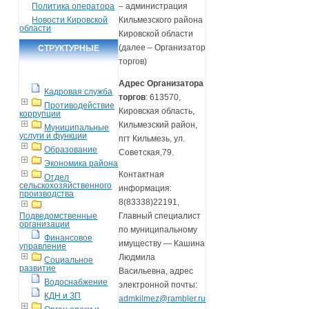
Политика оператора
– администрация
Новости Кировской
Кильмезского района
области
Кировской области
(далее – Организатор
СТРУКТУРНЫЕ
торгов)
ПОДРАЗДЕЛЕНИЯ
Адрес Организатора
Кадровая служба
торгов
: 613570,
Противодействие
Кировская область,
коррупции
Кильмезский район,
Муниципальные
услуги и функции
пгт Кильмезь, ул.
Образование
Советская,79.
Экономика района
Контактная
Отдел
сельскохозяйственного
информация:
производства
8(83338)22191,
Подведомственные
Главный специалист
организации
по муниципальному
Финансовое
имуществу — Кашина
управление
Людмила
Социальное
развитие
Васильевна, адрес
Водоснабжение
электронной почты:
КДН и ЗП
admkilmez@rambler.ru