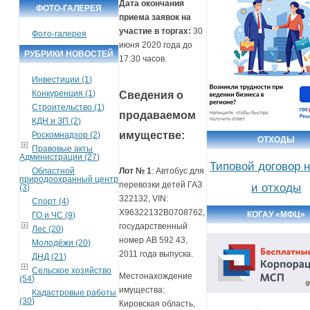
Дата окончания
ФОТО-ГАЛЕРЕЯ
приема заявок на
участие в торгах:
30
Фото-галерея
июня 2020 года до
РУБРИКИ НОВОСТЕЙ
17:30 часов.
Инвестиции (1)
Конкуренция (1)
Сведения о
Строительство (1)
продаваемом
КДН и ЗП (2)
имуществе:
Роскомнадзор (2)
ОТХОДЫ
Правовые акты
Администрации (27)
Типовой договор 
Областной
Лот № 1
: Автобус для
природоохранный центр
перевозки детей ГАЗ
и отходы
(3)
322132, VIN:
Спорт (4)
Х96322132В0708762,
КОГАУ «МФЦ»
ГО и ЧС (9)
государственный
Лес (20)
номер АВ 592 43,
Молодёжи (20)
2011 года выпуска.
ДНД (21)
Сельское хозяйство
Местонахождение
(54)
имущества:
Кадастровые работы
(30)
Кировская область,