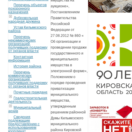
имущества на
Перечень объектов
аукционе»,
похоронного
назначения
Постановлением
Добровольная
Правительства
народная дружина
Российской
Устав Кильмезского
Федерации от
района
27.08.2012 № 860 «
Перечень
некоммерческих
Об организации и
организаций,
получивших поддержку
проведении продажи
от органов власти
государственного и
Контактная
муниципального
информация
имущества в
История района
электронной форме»,
Перечень
коммерческих
Положением о
организаций,
получивших поддержку
порядке проведения
от органов власти
приватизации
Почетные граждане
муниципального
Градостроительная
имущества,
деятельность
утвержденным
Муниципальный
архив
решением районной
Сведения
Думы Кильмезского
подлежащие
предоставлению с
муниципального
использованием
района Кировской
координат