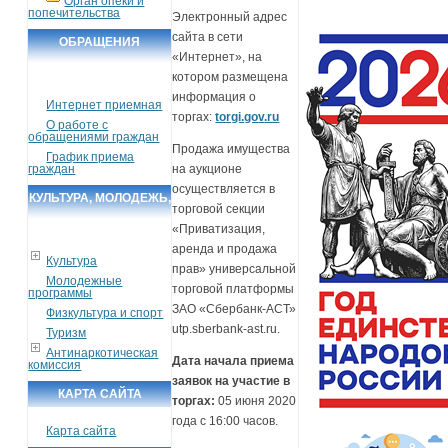
Орган опеки и
попечительства
Электронный адрес
сайта в сети
ОБРАЩЕНИЯ
«Интернет», на
ГРАЖДАН
котором размещена
информация о
Интернет приемная
торгах:
torgi.go
v
.ru
О работе с
обращениями граждан
Продажа имущества
График приема
граждан
на аукционе
осуществляется в
КУЛЬТУРА, МОЛОДЕЖЬ,
торговой секции
СПОРТ, ТУРИЗМ
«Приватизация,
аренда и продажа
Культура
прав» универсальной
Молодежные
торговой платформы
программы
ЗАО «Сбербанк-АСТ»
Физкультура и спорт
utp.sberbank-ast.ru.
Туризм
Антинаркотическая
Дата начала приема
комиссия
заявок на участие в
КАРТА САЙТА
торгах:
05 июня 2020
года с 16:00 часов.
Карта сайта