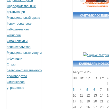
Кадровая служба
Подведомственные
организации
СЧЕТЧИК ПОСЕЩЕ
Муниципальный архив
Территориальная
избирательная
комиссия
Орган опеки и
попечительства
Муниципальные услуги
и функции
КАЛЕНДАРЬ НОВО
Отдел
сельскохозяйственного
Август 2026
производства
Пн
Вт
Ср
Чт
Пт
С
Финансовое
1
управление
3
4
5
6
7
8
10
11
12
13
14
1
17
18
19
20
21
2
24
25
26
27
28
2