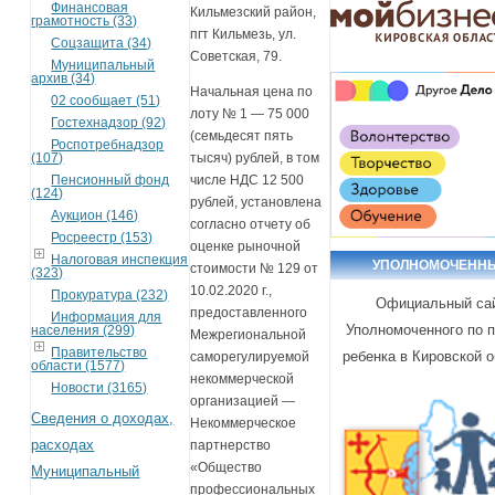
Финансовая
Кильмезский район,
грамотность (33)
пгт Кильмезь, ул.
Соцзащита (34)
Советская, 79.
Муниципальный
архив (34)
Начальная цена по
02 сообщает (51)
лоту № 1 — 75 000
Гостехнадзор (92)
(семьдесят пять
Роспотребнадзор
(107)
тысяч) рублей, в том
Пенсионный фонд
числе НДС 12 500
(124)
рублей, установлена
Аукцион (146)
согласно отчету об
Росреестр (153)
оценке рыночной
Налоговая инспекция
УПОЛНОМОЧЕНН
стоимости № 129 от
(323)
10.02.2020 г.,
Прокуратура (232)
Официальный са
предоставленного
Информация для
Уполномоченного по 
населения (299)
Межрегиональной
Правительство
ребенка в Кировской 
саморегулируемой
области (1577)
некоммерческой
Новости (3165)
организацией —
Сведения о доходах,
Некоммерческое
расходах
партнерство
«Общество
Муниципальный
профессиональных