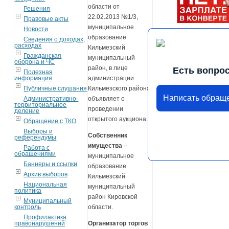
области от
Решения
22.02.2013 №1/3,
Правовые акты
муниципальное
Новости
образование
Сведения о доходах,
расходах
Кильмезский
Гражданская
муниципальный
оборона и ЧС
район, в лице
Есть вопро
Полезная
информация
администрации
Публичные слушания
Кильмезского района
Написать обращ
Административно-
объявляет о
территориальное
проведении
деление
открытого аукциона.
Обращение с ТКО
Выборы и
Собственник
референдумы
имущества
–
Работа с
обращениями
муниципальное
Баннеры и ссылки
образование
Архив выборов
Кильмезский
Национальная
муниципальный
политика
район Кировской
Муниципальный
контроль
области.
Профилактика
правонарушений
Организатор торгов