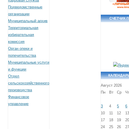
Кадровая служба
Подведомственные
организации
СЧЕТЧИК 
Муниципальный архив
Территориальная
избирательная
комиссия
Орган опеки и
попечительства
Муниципальные услуги
и функции
КАЛЕНДАР
Отдел
сельскохозяйственного
Август 2026
производства
Пн
Вт
Ср
Ч
Финансовое
управление
3
4
5
6
10
11
12
1
17
18
19
2
24
25
26
2