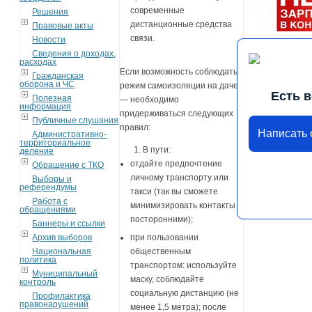
современные
Решения
дистанционные средства
Правовые акты
связи.
Новости
Сведения о доходах,
расходах
Если возможность соблюдать
Гражданская
оборона и ЧС
режим самоизоляции на даче
Есть 
Полезная
— необходимо
информация
придерживаться следующих
Публичные слушания
правил:
Написать
Административно-
территориальное
1. В пути:
деление
отдайте предпочтение
Обращение с ТКО
личному транспорту или
Выборы и
референдумы
такси (так вы сможете
Работа с
минимизировать контакты с
обращениями
посторонними);
Баннеры и ссылки
Архив выборов
при пользовании
Национальная
общественным
политика
транспортом: используйте
Муниципальный
маску, соблюдайте
контроль
социальную дистанцию (не
Профилактика
правонарушений
менее 1,5 метра); после