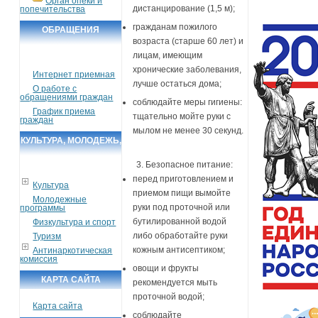
Орган опеки и
дистанцирование (1,5 м);
попечительства
гражданам пожилого
ОБРАЩЕНИЯ
возраста (старше 60 лет) и
ГРАЖДАН
лицам, имеющим
хронические заболевания,
Интернет приемная
лучше остаться дома;
О работе с
обращениями граждан
соблюдайте меры гигиены:
График приема
тщательно мойте руки с
граждан
мылом не менее 30 секунд.
КУЛЬТУРА, МОЛОДЕЖЬ,
СПОРТ, ТУРИЗМ
3. Безопасное питание:
перед приготовлением и
Культура
приемом пищи вымойте
Молодежные
руки под проточной или
программы
бутилированной водой
Физкультура и спорт
либо обработайте руки
Туризм
кожным антисептиком;
Антинаркотическая
комиссия
овощи и фрукты
КАРТА САЙТА
рекомендуется мыть
проточной водой;
Карта сайта
соблюдайте