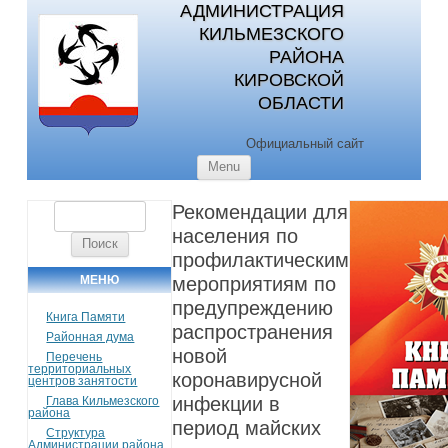
АДМИНИСТРАЦИЯ
КИЛЬМЕЗСКОГО
РАЙОНА
КИРОВСКОЙ
ОБЛАСТИ
Официальный сайт
Skip to content
Menu
Рекомендации для
Найти:
населения по
профилактическим
МЕНЮ
мероприятиям по
предупреждению
Книга Памяти
распространения
Районная дума
новой
Перечень
территориальных
коронавирусной
центров занятости
инфекции в
Глава Кильмезского
района
период майских
Структура
Администрации района