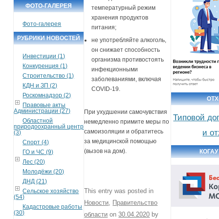
ФОТО-ГАЛЕРЕЯ
температурный режим
хранения продуктов
Фото-галерея
питания;
РУБРИКИ НОВОСТЕЙ
не употребляйте алкоголь,
он снижает способность
Инвестиции (1)
организма противостоять
Конкуренция (1)
инфекционными
Строительство (1)
заболеваниями, включая
КДН и ЗП (2)
COVID-19.
Роскомнадзор (2)
ОТ
Правовые акты
Администрации (27)
При ухудшении самочувствия
Типовой до
Областной
немедленно примите меры по
природоохранный центр
и о
самоизоляции и обратитесь
(3)
за медицинской помощью
Спорт (4)
(вызов на дом).
КОГАУ
ГО и ЧС (9)
Лес (20)
Молодёжи (20)
ДНД (21)
This entry was posted in
Сельское хозяйство
(54)
Новости
,
Правительство
Кадастровые работы
(30)
области
on
30.04.2020
by