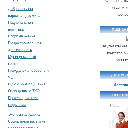
Онлайн-ката
сельскохо
Добровольная
коопе
народная дружина
Национальная
политика
ОЦЕНКА 
Водоснабжение
Градостроительная
Результаты нез
деятельность
качества ок
Муниципальный
органи
контроль
Гражданская оборона и
ДОСТУПН
ЧС
Публичные слушания
Доступн
Обращение с ТКО
ЭЛЕКТР
Противодействие
коррупции
Экономика района
Социальное развитие