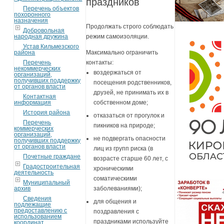
праздников
Перечень объектов
похоронного
назначения
Продолжать строго соблюдать
Добровольная
народная дружина
режим самоизоляции.
Устав Кильмезского
района
Максимально ограничить
Перечень
контакты:
некоммерческих
воздержаться от
организаций,
получивших поддержку
посещения родственников,
от органов власти
друзей, не принимать их в
Контактная
информация
собственном доме;
История района
отказаться от прогулок и
Перечень
пикников на природе;
коммерческих
организаций,
не подвергать опасности
получивших поддержку
от органов власти
лиц из групп риска (в
Почетные граждане
возрасте старше 60 лет, с
Градостроительная
хроническими
деятельность
соматическими
Муниципальный
архив
заболеваниями);
Сведения
для общения и
подлежащие
предоставлению с
поздравления с
использованием
праздниками используйте
координат