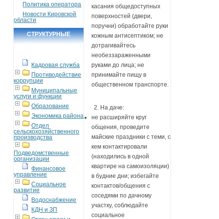
Политика оператора
касания общедоступных
Новости Кировской
поверхностей (двери,
области
поручни) обработайте руки
СТРУКТУРНЫЕ
кожным антисептиком; не
дотрагивайтесь
ПОДРАЗДЕЛЕНИЯ
необеззараженными
Кадровая служба
руками до лица; не
Противодействие
принимайте пищу в
коррупции
общественном транспорте.
Муниципальные
услуги и функции
Образование
2. На даче:
Экономика района
не расширяйте круг
Отдел
общения, проведите
сельскохозяйственного
майские праздники с теми, с
производства
кем контактировали
Подведомственные
(находились в одной
организации
квартире на самоизоляции)
Финансовое
управление
в будние дни; избегайте
Социальное
контактов/общения с
развитие
соседями по дачному
Водоснабжение
участку, соблюдайте
КДН и ЗП
социальное