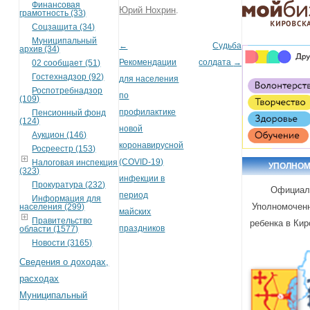
Финансовая
Юрий Нохрин
.
грамотность (33)
Соцзащита (34)
Муниципальный
←
Судьба
Post navigation
архив (34)
Рекомендации
солдата
→
02 сообщает (51)
Гостехнадзор (92)
для населения
Роспотребнадзор
по
(109)
профилактике
Пенсионный фонд
(124)
новой
Аукцион (146)
коронавирусной
Росреестр (153)
(COVID-19)
Налоговая инспекция
УПОЛНО
(323)
инфекции в
Прокуратура (232)
Официал
период
Информация для
Уполномоченн
населения (299)
майских
Правительство
ребенка в Кир
праздников
области (1577)
Новости (3165)
Сведения о доходах,
расходах
Муниципальный