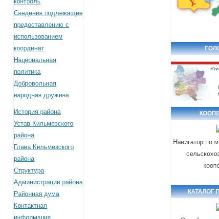
контроль
Сведения подлежащие
предоставлению с
использованием
координат
ГОЛ
Национальная
политика
Добровольная
народная дружина
История района
КООП
Устав Кильмезского
района
Навигатор по 
Глава Кильмезского
сельскохо
района
кооп
Структура
Администрации района
КАТАЛОГ 
Районная дума
Контактная
информация