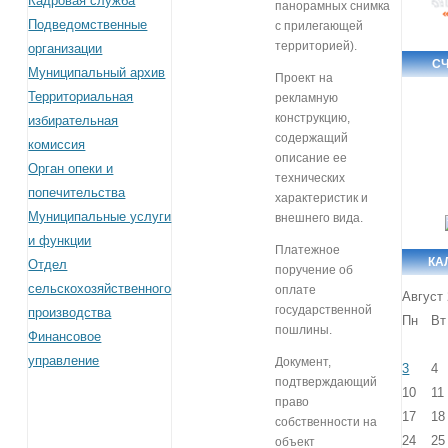
Кадровая служба
панорамных снимка
Подведомственные
с прилегающей
территорией).
организации
С
Муниципальный архив
Проект на
Территориальная
рекламную
конструкцию,
избирательная
содержащий
комиссия
описание ее
Орган опеки и
технических
попечительства
характеристик и
Муниципальные услуги
внешнего вида.
и функции
Платежное
КА
Отдел
поручение об
сельскохозяйственного
оплате
Август
государственной
производства
Пн
Вт
пошлины.
Финансовое
управление
Документ,
3
4
подтверждающий
10
11
право
17
18
собственности на
24
25
объект