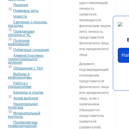
удостоверяющий
Решения
личность
Правовые акты
заявителя,
Новости
являющегося
Сведения о доходах,
расходах
физическим лицом,
Гражданская
либо личность
оборона и ЧС
представителя
Полезная
физического лица
информация
или юридического
Публичные слушания
На
лица.
Административно-
территориальное
деление
Документ,
Обращение с ТКО
подтверждающий
Выборы и
полномочия
референдумы
представителя
Работа с
обращениями
физического лица
Баннеры и ссылки
или юридического
Архив выборов
лица, если с
Национальная
заявлением
политика
обращается
Муниципальный
представитель
контроль
заявителя
Профилактика
правонарушений
(заявителей).