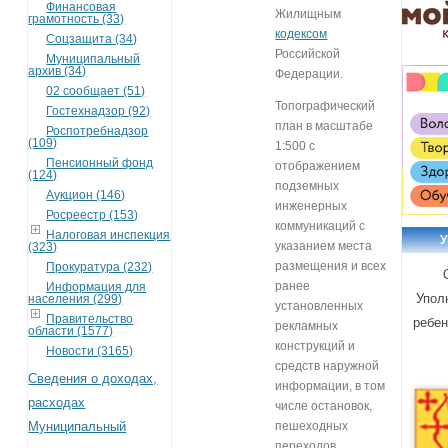
Финансовая
Жилищным
грамотность (33)
кодексом
Соцзащита (34)
Российской
Муниципальный
архив (34)
Федерации.
02 сообщает (51)
Топографический
Гостехнадзор (92)
план в масштабе
Роспотребнадзор
(109)
1:500 с
Пенсионный фонд
отображением
(124)
подземных
Аукцион (146)
инженерных
Росреестр (153)
коммуникаций с
Налоговая инспекция
указанием места
(323)
размещения и всех
Прокуратура (232)
ранее
Информация для
Упол
населения (299)
установленных
Правительство
ребен
рекламных
области (1577)
конструкций и
Новости (3165)
средств наружной
Сведения о доходах,
информации, в том
расходах
числе остановок,
Муниципальный
пешеходных
переходов,