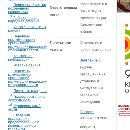
строительства и
Перечень объектов
Ответственный
похоронного
архитектуры
назначения
орган
Добровольная
администрации
народная дружина
Кильмезского
Устав Кильмезского
района
района
Перечень
некоммерческих
Получатели
Физические и
организаций,
получивших поддержку
услуги
юридические лица
от органов власти
Контактная
информация
Заявление
о
История района
выдаче
Перечень
разрешения на
коммерческих
организаций,
установку и
получивших поддержку
от органов власти
эксплуатацию
Почетные граждане
рекламной
Градостроительная
деятельность
конструкции.
Муниципальный
архив
Паспорт
Сведения
рекламного места.
подлежащие
предоставлению с
использованием
Документ,
координат