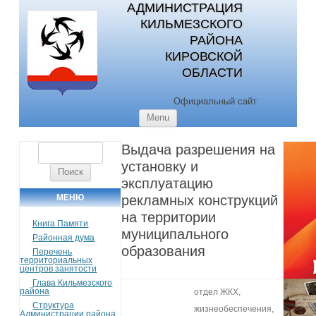
АДМИНИСТРАЦИЯ
КИЛЬМЕЗСКОГО
РАЙОНА
КИРОВСКОЙ
ОБЛАСТИ
Официальный сайт
Skip to content
Menu
Выдача разрешения на
Найти:
установку и
эксплуатацию
МЕНЮ
рекламных конструкций
на территории
Книга Памяти
муниципального
Районная дума
образования
Перечень
территориальных
центров занятости
Глава Кильмезского
района
отдел ЖКХ,
Структура
жизнеобеспечения,
Администрации района