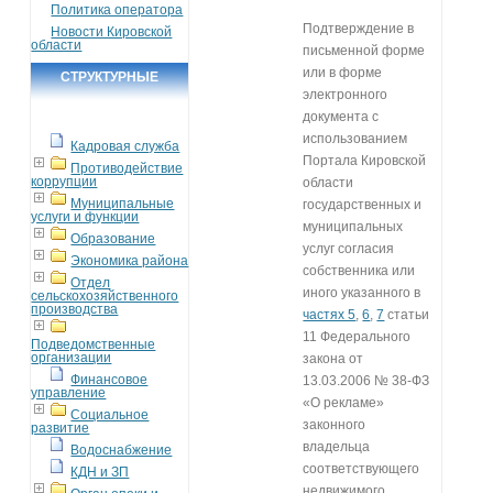
Политика оператора
Подтверждение в
Новости Кировской
области
письменной форме
или в форме
СТРУКТУРНЫЕ
электронного
ПОДРАЗДЕЛЕНИЯ
документа с
использованием
Кадровая служба
Портала Кировской
Противодействие
коррупции
области
Муниципальные
государственных и
услуги и функции
муниципальных
Образование
услуг согласия
Экономика района
собственника или
Отдел
иного указанного в
сельскохозяйственного
производства
частях 5
,
6
,
7
статьи
11 Федерального
Подведомственные
организации
закона от
Финансовое
13.03.2006 № 38-ФЗ
управление
«О рекламе»
Социальное
законного
развитие
владельца
Водоснабжение
соответствующего
КДН и ЗП
недвижимого