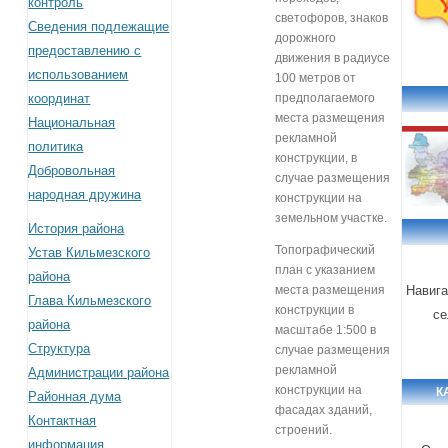
контроль
светофоров, знаков
Сведения подлежащие
дорожного
предоставлению с
движения в радиусе
использованием
100 метров от
координат
предполагаемого
места размещения
Национальная
рекламной
политика
конструкции, в
Добровольная
случае размещения
народная дружина
конструкции на
земельном участке.
История района
Топографический
Устав Кильмезского
план с указанием
района
места размещения
Навига
Глава Кильмезского
конструкции в
се
района
масштабе 1:500 в
Структура
случае размещения
рекламной
Администрации района
конструкции на
К
Районная дума
фасадах зданий,
Контактная
строений.
информация