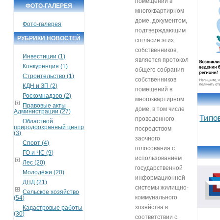
помещений в
ФОТО-ГАЛЕРЕЯ
многоквартирном
доме, документом,
Фото-галерея
подтверждающим
РУБРИКИ НОВОСТЕЙ
согласие этих
собственников,
Инвестиции (1)
является протокол
Конкуренция (1)
общего собрания
Строительство (1)
собственников
КДН и ЗП (2)
помещений в
Роскомнадзор (2)
многоквартирном
Правовые акты
доме, в том числе
Администрации (27)
Типо
проведенного
Областной
природоохранный центр
посредством
(3)
заочного
Спорт (4)
голосования с
ГО и ЧС (9)
использованием
Лес (20)
государственной
Молодёжи (20)
информационной
ДНД (21)
системы жилищно-
Сельское хозяйство
коммунального
(54)
хозяйства в
Кадастровые работы
(30)
соответствии с