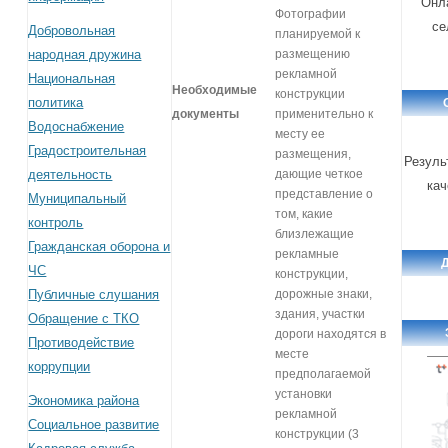
Онл
Фотографии
се
Добровольная
планируемой к
народная дружина
размещению
рекламной
Национальная
Необходимые
конструкции
политика
документы
применительно к
Водоснабжение
месту ее
Градостроительная
размещения,
Резуль
деятельность
дающие четкое
кач
представление о
Муниципальный
том, какие
контроль
близлежащие
Гражданская оборона и
рекламные
ЧС
конструкции,
Публичные слушания
дорожные знаки,
здания, участки
Обращение с ТКО
дороги находятся в
Противодействие
месте
коррупции
предполагаемой
установки
Экономика района
рекламной
Социальное развитие
конструкции (3