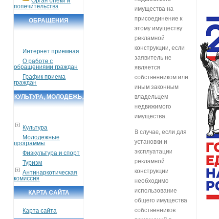
Орган опеки и
попечительства
имущества на
присоединение к
ОБРАЩЕНИЯ
этому имуществу
ГРАЖДАН
рекламной
конструкции, если
Интернет приемная
заявитель не
О работе с
обращениями граждан
является
График приема
собственником или
граждан
иным законным
КУЛЬТУРА, МОЛОДЕЖЬ,
владельцем
недвижимого
СПОРТ, ТУРИЗМ
имущества.
Культура
В случае, если для
Молодежные
установки и
программы
эксплуатации
Физкультура и спорт
рекламной
Туризм
конструкции
Антинаркотическая
комиссия
необходимо
использование
КАРТА САЙТА
общего имущества
собственников
Карта сайта