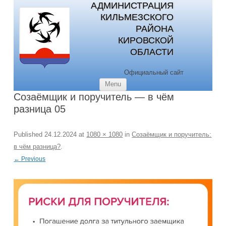
АДМИНИСТРАЦИЯ
КИЛЬМЕЗСКОГО
РАЙОНА
КИРОВСКОЙ
ОБЛАСТИ
Официальный сайт
Skip to content
Menu
Созаёмщик и поручитель — в чём
разница 05
Published
24.12.2024
at
1080 × 1080
in
Созаёмщик и поручитель:
в чём разница?
.
← Previous