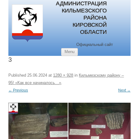
АДМИНИСТРАЦИЯ
КИЛЬМЕЗСКОГО
РАЙОНА
КИРОВСКОЙ
ОБЛАСТИ
Официальный сайт
Skip to content
Menu
3
Published
25.06.2024
at
1280 × 928
in
Кильмезскому району –
95! «Как все начиналось…»
.
← Previous
Next →