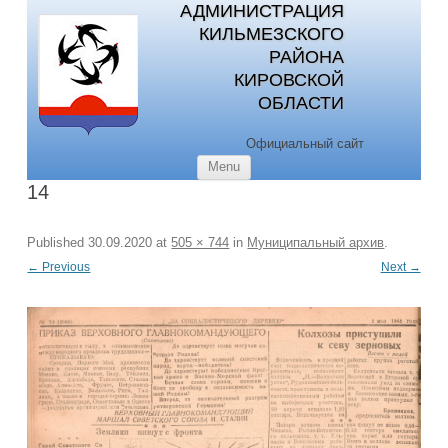
АДМИНИСТРАЦИЯ
КИЛЬМЕЗСКОГО
РАЙОНА
КИРОВСКОЙ
ОБЛАСТИ
Официальный сайт
Skip to content
Menu
14
Published
30.09.2020
at
505 × 744
in
Муниципальный архив
.
← Previous
Next →